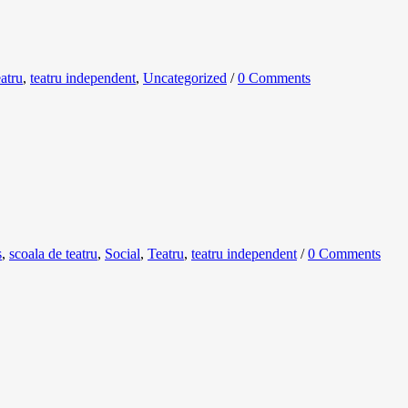
atru
,
teatru independent
,
Uncategorized
/
0 Comments
s
,
scoala de teatru
,
Social
,
Teatru
,
teatru independent
/
0 Comments