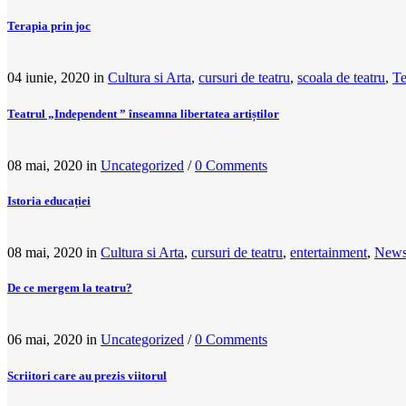
Terapia prin joc
04 iunie, 2020
in
Cultura si Arta
,
cursuri de teatru
,
scoala de teatru
,
Te
Teatrul „Independent ” înseamna libertatea artiștilor
08 mai, 2020
in
Uncategorized
/
0 Comments
Istoria educației
08 mai, 2020
in
Cultura si Arta
,
cursuri de teatru
,
entertainment
,
New
De ce mergem la teatru?
06 mai, 2020
in
Uncategorized
/
0 Comments
Scriitori care au prezis viitorul