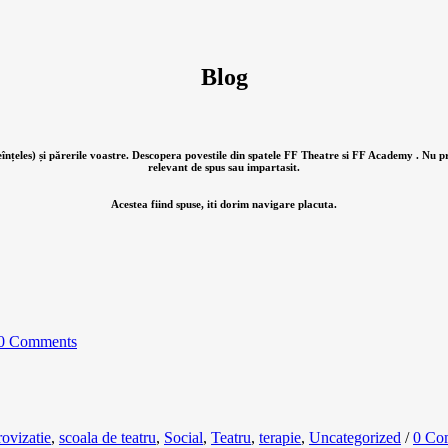
Blog
ineînțeles) și părerile voastre. Descopera povestile din spatele FF Theatre si FF Academy . Nu
relevant de spus sau impartasit.
Acestea fiind spuse, iti dorim navigare placuta.
0 Comments
ovizatie
,
scoala de teatru
,
Social
,
Teatru
,
terapie
,
Uncategorized
/
0 Co