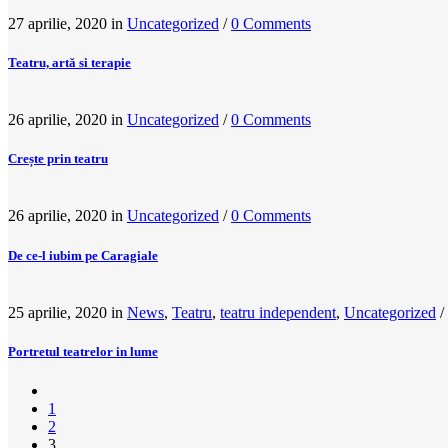
27 aprilie, 2020
in
Uncategorized
/
0 Comments
Teatru, artă si terapie
26 aprilie, 2020
in
Uncategorized
/
0 Comments
Crește prin teatru
26 aprilie, 2020
in
Uncategorized
/
0 Comments
De ce-l iubim pe Caragiale
25 aprilie, 2020
in
News
,
Teatru
,
teatru independent
,
Uncategorized
/
Portretul teatrelor in lume
1
2
3