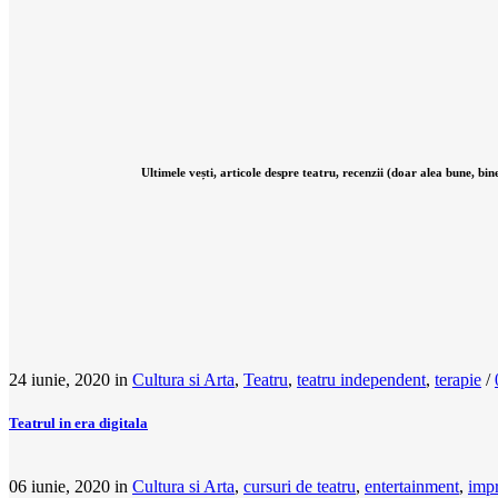
Ultimele vești, articole despre teatru, recenzii (doar alea bune, b
24 iunie, 2020
in
Cultura si Arta
,
Teatru
,
teatru independent
,
terapie
/
Teatrul in era digitala
06 iunie, 2020
in
Cultura si Arta
,
cursuri de teatru
,
entertainment
,
impr