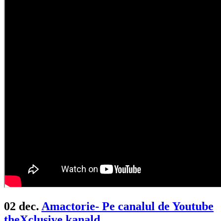
02 dec.
Amactorie- Pe canalul de Youtube
theXclusive.kanald