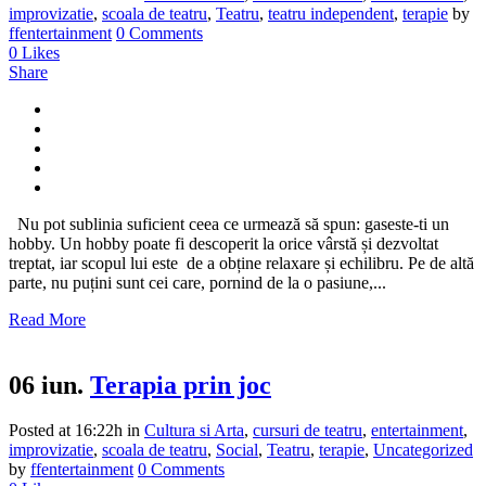
improvizatie
,
scoala de teatru
,
Teatru
,
teatru independent
,
terapie
by
ffentertainment
0 Comments
0
Likes
Share
Nu pot sublinia suficient ceea ce urmează să spun: gaseste-ti un
hobby. Un hobby poate fi descoperit la orice vârstă și dezvoltat
treptat, iar scopul lui este de a obține relaxare și echilibru. Pe de altă
parte, nu puțini sunt cei care, pornind de la o pasiune,...
Read More
06 iun.
Terapia prin joc
Posted at 16:22h
in
Cultura si Arta
,
cursuri de teatru
,
entertainment
,
improvizatie
,
scoala de teatru
,
Social
,
Teatru
,
terapie
,
Uncategorized
by
ffentertainment
0 Comments