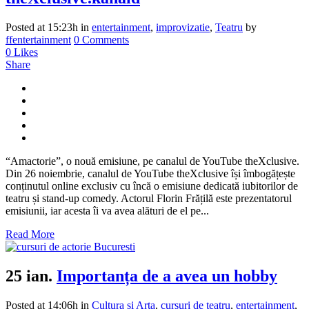
Posted at 15:23h
in
entertainment
,
improvizatie
,
Teatru
by
ffentertainment
0 Comments
0
Likes
Share
“Amactorie”, o nouă emisiune, pe canalul de YouTube theXclusive.
Din 26 noiembrie, canalul de YouTube theXclusive își îmbogățește
conținutul online exclusiv cu încă o emisiune dedicată iubitorilor de
teatru și stand-up comedy. Actorul Florin Frățilă este prezentatorul
emisiunii, iar acesta îi va avea alături de el pe...
Read More
25 ian.
Importanța de a avea un hobby
Posted at 14:06h
in
Cultura si Arta
,
cursuri de teatru
,
entertainment
,