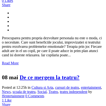
0
Likes
Share
Preocuparea pentru propria dezvoltare personala nu este o moda, ci
o necesitate. Care sunt beneficiile jocului, improvizatiei si teatrului
pentru rezolvarea problemelor emotionale? Terapia prin joc Fiecare
adult are in el un copil, pe care il poate aduce in prim plan atunci
cand isi doreste relaxarea. Iar copilaria poate...
Read More
08 mai
De ce mergem la teatru?
Posted at 12:25h
in
Cultura si Arta
,
cursuri de teatru
,
entertainment
,
News
,
scoala de teatru
,
Social
,
Teatru
,
teatru independent
by
ffentertainment
0 Comments
1
Like
Share