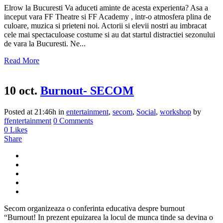
Elrow la Bucuresti Va aduceti aminte de acesta experienta? Asa a
inceput vara FF Theatre si FF Academy , intr-o atmosfera plina de
culoare, muzica si prieteni noi. Actorii si elevii nostri au imbracat
cele mai spectaculoase costume si au dat startul distractiei sezonului
de vara la Bucuresti. Ne...
Read More
10 oct.
Burnout- SECOM
Posted at 21:46h
in
entertainment
,
secom
,
Social
,
workshop
by
ffentertainment
0 Comments
0
Likes
Share
Secom organizeaza o conferinta educativa despre burnout
“Burnout! In prezent epuizarea la locul de munca tinde sa devina o