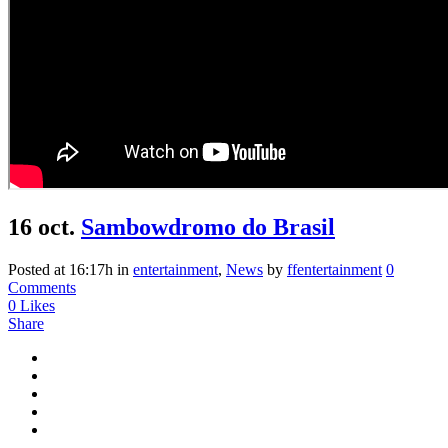
16 oct.
Sambowdromo do Brasil
Posted at 16:17h
in
entertainment
,
News
by
ffentertainment
0
Comments
0
Likes
Share