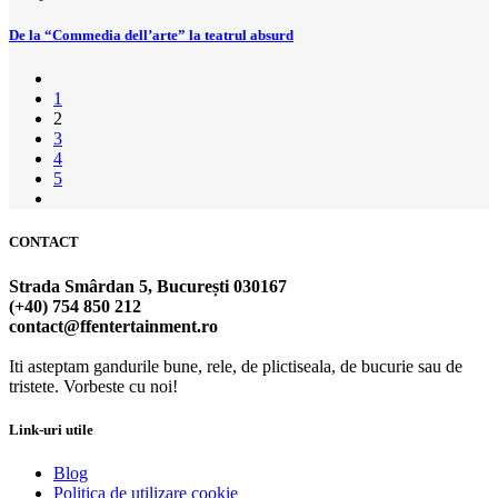
De la “Commedia dell’arte” la teatrul absurd
1
2
3
4
5
CONTACT
Strada Smârdan 5, București 030167
(+40) 754 850 212
contact@ffentertainment.ro
Iti asteptam gandurile bune, rele, de plictiseala, de bucurie sau de
tristete. Vorbeste cu noi!
Link-uri utile
Blog
Politica de utilizare cookie