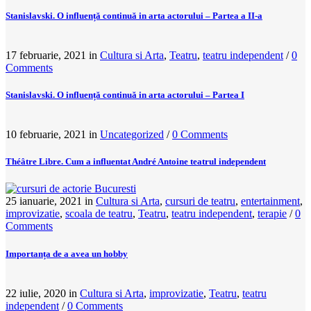
Stanislavski. O influență continuă in arta actorului – Partea a II-a
17 februarie, 2021
in
Cultura si Arta
,
Teatru
,
teatru independent
/
0
Comments
Stanislavski. O influență continuă in arta actorului – Partea I
10 februarie, 2021
in
Uncategorized
/
0 Comments
Théâtre Libre. Cum a influentat André Antoine teatrul independent
25 ianuarie, 2021
in
Cultura si Arta
,
cursuri de teatru
,
entertainment
,
improvizatie
,
scoala de teatru
,
Teatru
,
teatru independent
,
terapie
/
0
Comments
Importanța de a avea un hobby
22 iulie, 2020
in
Cultura si Arta
,
improvizatie
,
Teatru
,
teatru
independent
/
0 Comments