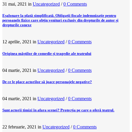
31 mai, 2021
in
Uncategorized
/
0 Comments
Eșalonare la plată simplificată. Obligații fiscale indemnizație pentru
persoanele fizice care obțin venituri exclusiv din drepturile de autor și
drepturile conexe
12 aprilie, 2021
in
Uncategorized
/
0 Comments
Originea măștilor de comedie și tragedie ale teatrului
04 martie, 2021
in
Uncategorized
/
0 Comments
De ce le place actorilor să joace personajele negative?
04 martie, 2021
in
Uncategorized
/
0 Comments
Sunt actorii timizi în afara scenei? Protecția pe care o oferă teatrul.
22 februarie, 2021
in
Uncategorized
/
0 Comments