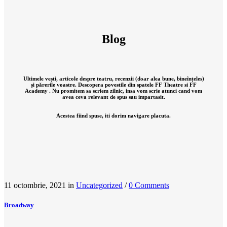
Blog
Ultimele vești, articole despre teatru, recenzii (doar alea bune, bineînțeles)
și părerile voastre. Descopera povestile din spatele FF Theatre si FF
Academy . Nu promitem sa scriem zilnic, insa vom scrie atunci cand vom
avea ceva relevant de spus sau impartasit.
Acestea fiind spuse, iti dorim navigare placuta.
11 octombrie, 2021
in
Uncategorized
/
0 Comments
Broadway