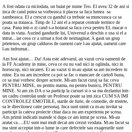
A fost odata ca niciodata, un baiat pe nume Teo. El avea 32 de ani si
inca de cand putea sa vorbeasca ii placea sa faca lumea sa
zambeasca. El a crescut cu gandul ca trebuie sa munceasca ca sa
poata sa traiasca. Timp de 12 ani el a reparat centrale termice de
casa. Pana intr-o zi cand s-a hotarat sa faca ceva pentru EL macar o
data in viata. Auzind gandurile lui, Universul a deschis o usa si el a
intrat…iar ceea ce a urmat a fost de neimaginat. A gasit un grup
prietenos, un grup calduros de oameni care l-au ajutat, oameni care
l-au indrumat..
Am fost ajutat… Da! Asta este adevarul, au vazut ceva oamenii de
la FF Academy in mine, ceva ce eu nu vad nici in oglinda, nici in
horoscop, nici nicaieri. Ei au vazut si m-au ajutat sa am incredere in
mine. Eu nu am incredere ca pot sa fac o mancare de cartofi buna,
ce sa mai vorbesc despre actorie. Mi-am facut curaj sa fac ceva
PENTRU MINE, nu pentru mama, nu pentru bunicu, PENTRU
MINE. Si am zis DA o sa particip la cursuri si o sa ma dezlantui intr-
un cadru controlat unde un Profesor poate sa imi zica CUM SA IMI
CONTROLEZ EMOTIILE, starile de furie, de comedie, de tristete,
sa le directionez catre personaj. Inca sunt uimit ca m-au invitat sa
participt la cateva proiecte chiar daca nu am experienta pe scena.
Am primit indicatii inainde si dupa ce am intrat pe scena. Mi-au
aratat ca….EU sunt mai mult decat am crezut vrodata. M-au facut sa
ma simt acceptat intr-o lume in care defectele sau exagerarile sunt