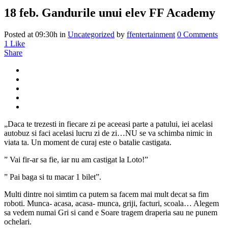
18 feb.
Gandurile unui elev FF Academy
Posted at 09:30h
in
Uncategorized
by
ffentertainment
0 Comments
1
Like
Share
„Daca te trezesti in fiecare zi pe aceeasi parte a patului, iei acelasi
autobuz si faci acelasi lucru zi de zi…NU se va schimba nimic in
viata ta. Un moment de curaj este o batalie castigata.
” Vai fir-ar sa fie, iar nu am castigat la Loto!”
” Pai baga si tu macar 1 bilet”.
Multi dintre noi simtim ca putem sa facem mai mult decat sa fim
roboti. Munca- acasa, acasa- munca, griji, facturi, scoala… Alegem
sa vedem numai Gri si cand e Soare tragem draperia sau ne punem
ochelari.