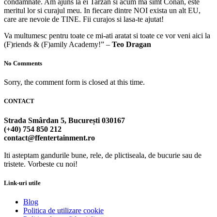
condamnate. Am ajuns la ei Tarzan si acum ma simt Conan, este
meritul lor si curajul meu. In fiecare dintre NOI exista un alt EU,
care are nevoie de TINE. Fii curajos si lasa-te ajutat!
Va multumesc pentru toate ce mi-ati aratat si toate ce vor veni aici la
(F)riends & (F)amily Academy!” –
Teo Dragan
No Comments
Sorry, the comment form is closed at this time.
CONTACT
Strada Smârdan 5, București 030167
(+40) 754 850 212
contact@ffentertainment.ro
Iti asteptam gandurile bune, rele, de plictiseala, de bucurie sau de
tristete. Vorbeste cu noi!
Link-uri utile
Blog
Politica de utilizare cookie