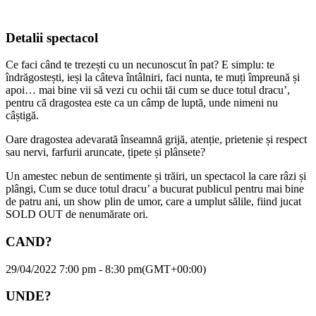
Detalii spectacol
Ce faci când te trezești cu un necunoscut în pat? E simplu: te
îndrăgostești, ieși la câteva întâlniri, faci nunta, te muți împreună și
apoi… mai bine vii să vezi cu ochii tăi cum se duce totul dracu’,
pentru că dragostea este ca un câmp de luptă, unde nimeni nu
câștigă.
Oare dragostea adevarată înseamnă grijă, atenție, prietenie și respect
sau nervi, farfurii aruncate, țipete și plânsete?
Un amestec nebun de sentimente și trăiri, un spectacol la care râzi și
plângi, Cum se duce totul dracu’ a bucurat publicul pentru mai bine
de patru ani, un show plin de umor, care a umplut sălile, fiind jucat
SOLD OUT de nenumărate ori.
CAND?
29/04/2022 7:00 pm - 8:30 pm
(GMT+00:00)
UNDE?