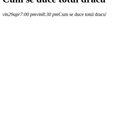
vin
29
apr
7:00 pm
vin
8:30 pm
Cum se duce totul dracu'