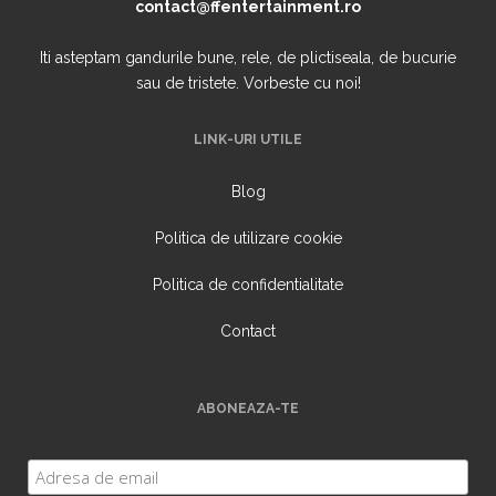
contact@ffentertainment.ro
Iti asteptam gandurile bune, rele, de plictiseala, de bucurie
sau de tristete. Vorbeste cu noi!
LINK-URI UTILE
Blog
Politica de utilizare cookie
Politica de confidentialitate
Contact
ABONEAZA-TE