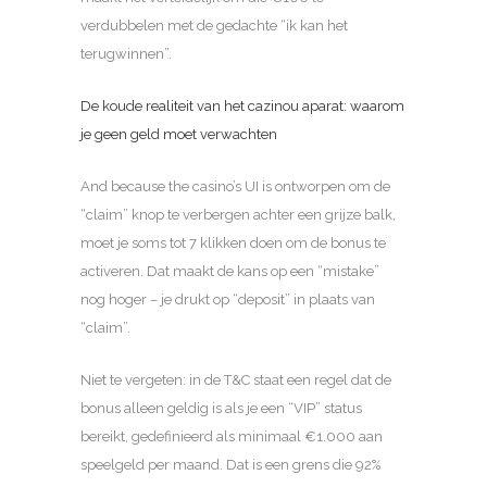
verdubbelen met de gedachte “ik kan het
terugwinnen”.
De koude realiteit van het cazinou aparat: waarom
je geen geld moet verwachten
And because the casino’s UI is ontworpen om de
“claim” knop te verbergen achter een grijze balk,
moet je soms tot 7 klikken doen om de bonus te
activeren. Dat maakt de kans op een “mistake”
nog hoger – je drukt op “deposit” in plaats van
“claim”.
Niet te vergeten: in de T&C staat een regel dat de
bonus alleen geldig is als je een “VIP” status
bereikt, gedefinieerd als minimaal €1.000 aan
speelgeld per maand. Dat is een grens die 92%