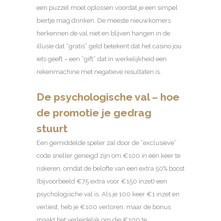
een puzzel moet oplossen voordat je een simpel
biertje mag drinken. De meeste nieuwkomers
herkennen de val niet en blijven hangen in de
illusie dat “gratis” geld betekent dat het casino jou
iets geeft – een “gift” dat in werkelijkheid een
rekenmachine met negatieve resultaten is.
De psychologische val – hoe
de promotie je gedrag
stuurt
Een gemiddelde speler zal door de “exclusieve”
code sneller geneigd zijn om €100 in één keer te
riskeren, omdat de belofte van een extra 50% boost
(bijvoorbeeld €75 extra voor €150 inzet) een
psychologische val is. Als je 100 keer €1 inzet en
verliest, heb je €100 verloren; maar de bonus
maakt het verleidelijk om die €100 te