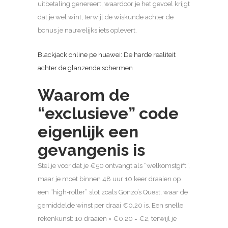
uitbetaling genereert, waardoor je het gevoel krijgt
dat je wel wint, terwijl de wiskunde achter de
bonus je nauwelijks iets oplevert.
Blackjack online pe huawei: De harde realiteit
achter de glanzende schermen
Waarom de
“exclusieve” code
eigenlijk een
gevangenis is
Stel je voor dat je €50 ontvangt als “welkomstgift”,
maar je moet binnen 48 uur 10 keer draaien op
een “high‑roller” slot zoals Gonzo’s Quest, waar de
gemiddelde winst per draai €0,20 is. Een snelle
rekenkunst: 10 draaien × €0,20 = €2, terwijl je