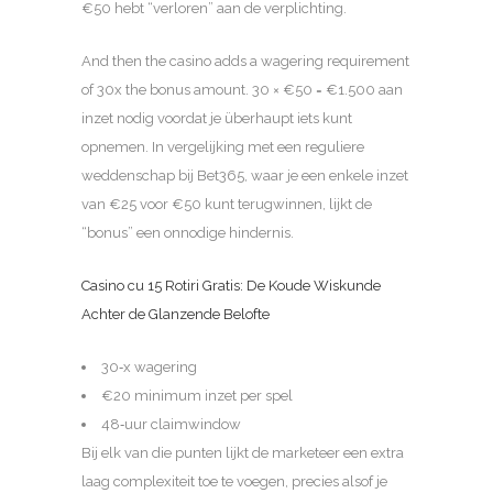
€50 hebt “verloren” aan de verplichting.
And then the casino adds a wagering requirement
of 30x the bonus amount. 30 × €50 = €1.500 aan
inzet nodig voordat je überhaupt iets kunt
opnemen. In vergelijking met een reguliere
weddenschap bij Bet365, waar je een enkele inzet
van €25 voor €50 kunt terugwinnen, lijkt de
“bonus” een onnodige hindernis.
Casino cu 15 Rotiri Gratis: De Koude Wiskunde
Achter de Glanzende Belofte
30‑x wagering
€20 minimum inzet per spel
48‑uur claimwindow
Bij elk van die punten lijkt de marketeer een extra
laag complexiteit toe te voegen, precies alsof je