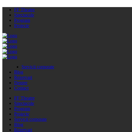
FF Theatre
Spectacole
Program
Proiecte
Servicii corporate
Blog
Rezervari
Despre
Contact
FF Theatre
Spectacole
Program
Proiecte
Servicii corporate
Blog
Rezervari