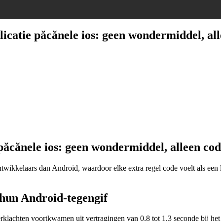
catie păcănele ios: geen wondermiddel, alle
ăcănele ios: geen wondermiddel, alleen code
wikkelaars dan Android, waardoor elke extra regel code voelt als een 
hun Android‑tegengif
rklachten voortkwamen uit vertragingen van 0,8 tot 1,3 seconde bij het