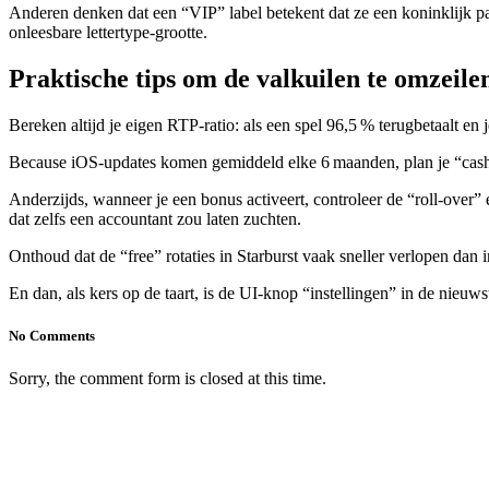
Anderen denken dat een “VIP” label betekent dat ze een koninklijk pal
onleesbare lettertype‑grootte.
Praktische tips om de valkuilen te omzeile
Bereken altijd je eigen RTP‑ratio: als een spel 96,5 % terugbetaalt en
Because iOS‑updates komen gemiddeld elke 6 maanden, plan je “cash‑
Anderzijds, wanneer je een bonus activeert, controleer de “roll‑over”
dat zelfs een accountant zou laten zuchten.
Onthoud dat de “free” rotaties in Starburst vaak sneller verlopen dan
En dan, als kers op de taart, is de UI‑knop “instellingen” in de nieuw
No Comments
Sorry, the comment form is closed at this time.