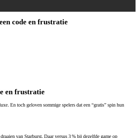
en code en frustratie
 en frustratie
luxe. En toch geloven sommige spelers dat een “gratis” spin hun
 draaien van Starburst. Daar versus 3 % bij dezelfde game op