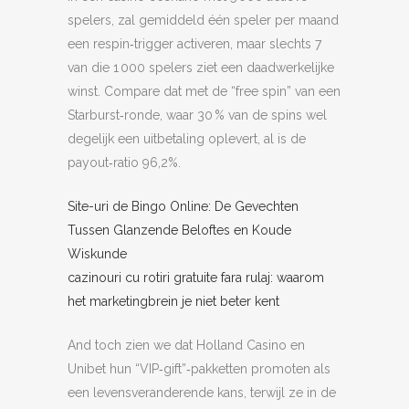
spelers, zal gemiddeld één speler per maand
een respin‑trigger activeren, maar slechts 7
van die 1 000 spelers ziet een daadwerkelijke
winst. Compare dat met de “free spin” van een
Starburst‑ronde, waar 30 % van de spins wel
degelijk een uitbetaling oplevert, al is de
payout‑ratio 96,2%.
Site-uri de Bingo Online: De Gevechten
Tussen Glanzende Beloftes en Koude
Wiskunde
cazinouri cu rotiri gratuite fara rulaj: waarom
het marketingbrein je niet beter kent
And toch zien we dat Holland Casino en
Unibet hun “VIP‑gift”‑pakketten promoten als
een levensveranderende kans, terwijl ze in de