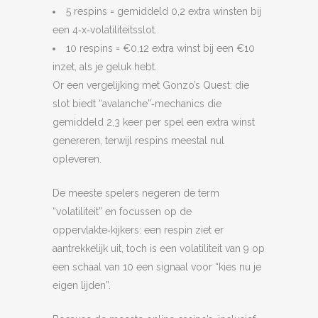
5 respins = gemiddeld 0,2 extra winsten bij
een 4‑x‑volatiliteitsslot.
10 respins = €0,12 extra winst bij een €10
inzet, als je geluk hebt.
Or een vergelijking met Gonzo’s Quest: die
slot biedt “avalanche”‑mechanics die
gemiddeld 2,3 keer per spel een extra winst
genereren, terwijl respins meestal nul
opleveren.
De meeste spelers negeren de term
“volatiliteit” en focussen op de
oppervlakte‑kijkers: een respin ziet er
aantrekkelijk uit, toch is een volatiliteit van 9 op
een schaal van 10 een signaal voor “kies nu je
eigen lijden”.