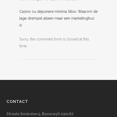
Casino cu depunere minima Sibiu: Waarom de
lage drempel alleen maar een marketingtruc
is
Sorry, the comment form is closed at this
time.
CONTACT
Strada Smârdan 5, București 030167