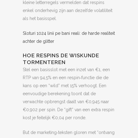
kleine letterregels vermelden dat respins
enkel onderhevig zijn aan dezelfde volatiliteit
als het basisspel.
Sloturi 1024 linii pe bani reali: de harde realiteit
achter de glitter
HOE RESPINS DE WISKUNDE
TORMENTEREN
Stel een basisslot met een inzet van €1, een
RTP van 94,5% en een respin‑functie die de
kans op een “wild” met 15% verhoogt. Een
eenvoudige berekening toont dat de
verwachte opbrengst daalt van €0,945 naar
€0,902 per spin. De “gift” van een extra respin
kost je feitelijk €0,04 per ronde.
But de marketing‑teksten gloren met “ontvang