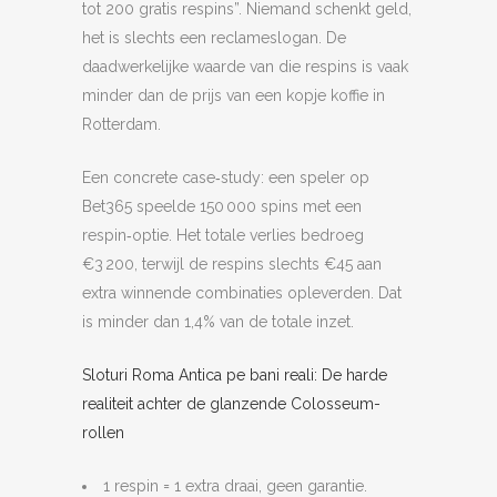
tot 200 gratis respins”. Niemand schenkt geld,
het is slechts een reclameslogan. De
daadwerkelijke waarde van die respins is vaak
minder dan de prijs van een kopje koffie in
Rotterdam.
Een concrete case‑study: een speler op
Bet365 speelde 150 000 spins met een
respin‑optie. Het totale verlies bedroeg
€3 200, terwijl de respins slechts €45 aan
extra winnende combinaties opleverden. Dat
is minder dan 1,4% van de totale inzet.
Sloturi Roma Antica pe bani reali: De harde
realiteit achter de glanzende Colosseum-
rollen
1 respin = 1 extra draai, geen garantie.