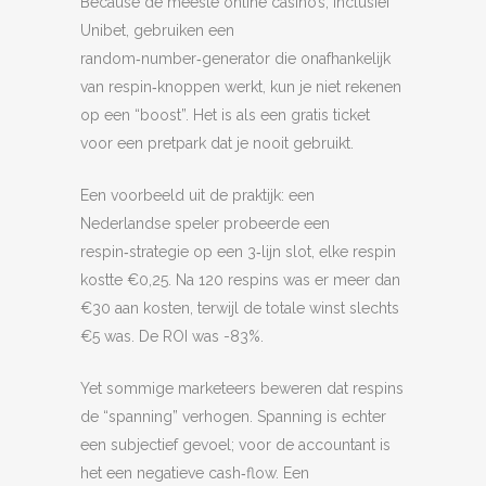
Because de meeste online casino’s, inclusief
Unibet, gebruiken een
random‑number‑generator die onafhankelijk
van respin‑knoppen werkt, kun je niet rekenen
op een “boost”. Het is als een gratis ticket
voor een pretpark dat je nooit gebruikt.
Een voorbeeld uit de praktijk: een
Nederlandse speler probeerde een
respin‑strategie op een 3‑lijn slot, elke respin
kostte €0,25. Na 120 respins was er meer dan
€30 aan kosten, terwijl de totale winst slechts
€5 was. De ROI was -83%.
Yet sommige marketeers beweren dat respins
de “spanning” verhogen. Spanning is echter
een subjectief gevoel; voor de accountant is
het een negatieve cash‑flow. Een