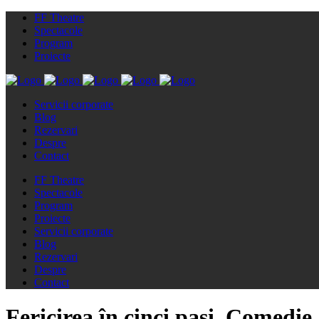
FF Theatre
Spectacole
Program
Proiecte
Servicii corporate
Blog
Rezervari
Despre
Contact
FF Theatre
Spectacole
Program
Proiecte
Servicii corporate
Blog
Rezervari
Despre
Contact
Fericirea în cinci pași. Comedie