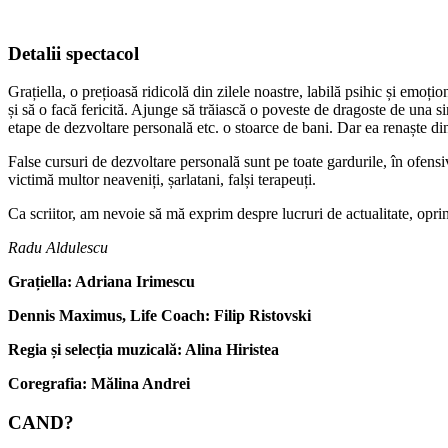
Detalii spectacol
Grațiella, o prețioasă ridicolă din zilele noastre, labilă psihic și emoți
și să o facă fericită. Ajunge să trăiască o poveste de dragoste de una s
etape de dezvoltare personală etc. o stoarce de bani. Dar ea renaște d
False cursuri de dezvoltare personală sunt pe toate gardurile, în ofens
victimă multor neaveniți, șarlatani, falși terapeuți.
Ca scriitor, am nevoie să mă exprim despre lucruri de actualitate, opri
Radu Aldulescu
Grațiella: Adriana Irimescu
Dennis Maximus, Life Coach: Filip Ristovski
Regia și selecția muzicală: Alina Hiristea
Coregrafia: Mălina Andrei
CAND?