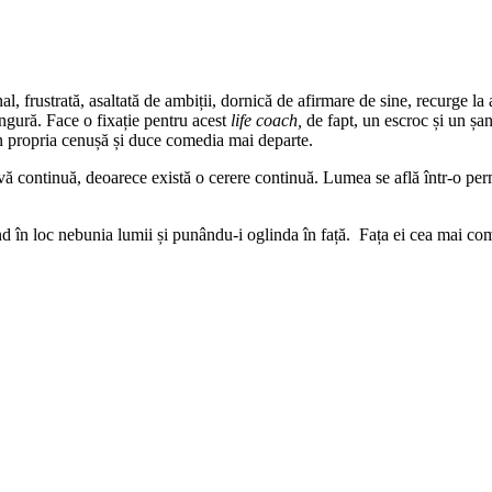
onal, frustrată, asaltată de ambiții, dornică de afirmare de sine, recurge la
ingură. Face o fixație pentru acest
life coach,
de fapt, un escroc și un șant
in propria cenușă și duce comedia mai departe.
ivă continuă, deoarece există o cerere continuă. Lumea se află într-o per
nd în loc nebunia lumii și punându-i oglinda în față. Fața ei cea mai co