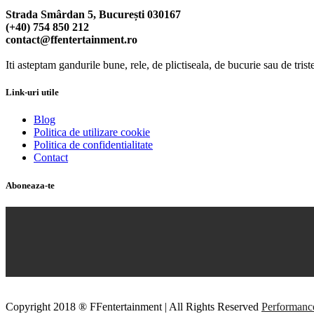
Strada Smârdan 5, București 030167
(+40) 754 850 212
contact@ffentertainment.ro
Iti asteptam gandurile bune, rele, de plictiseala, de bucurie sau de trist
Link-uri utile
Blog
Politica de utilizare cookie
Politica de confidentialitate
Contact
Aboneaza-te
Copyright 2018 ® FFentertainment | All Rights Reserved
Performance