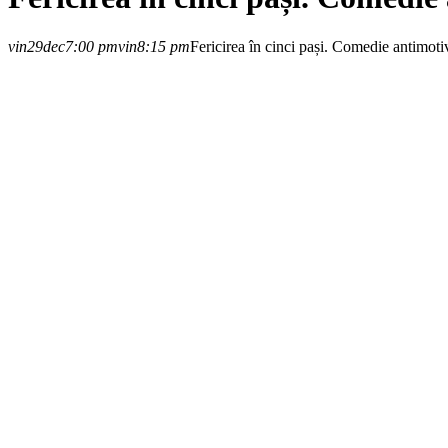
vin
29
dec
7:00 pm
vin
8:15 pm
Fericirea în cinci pași. Comedie antimoti