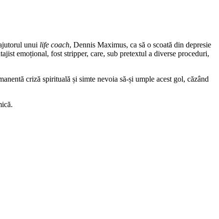
 ajutorul unui
life coach
, Dennis Maximus, ca să o scoată din depresie
ajist emoțional, fost stripper, care, sub pretextul a diverse proceduri,
manentă criză spirituală și simte nevoia să-și umple acest gol, căzând
mică.