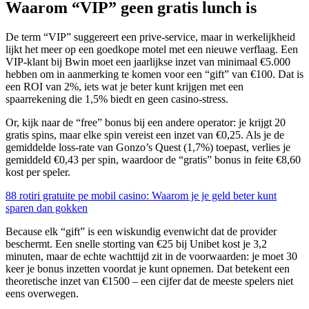
Waarom “VIP” geen gratis lunch is
De term “VIP” suggereert een prive‑service, maar in werkelijkheid
lijkt het meer op een goedkope motel met een nieuwe verflaag. Een
VIP‑klant bij Bwin moet een jaarlijkse inzet van minimaal €5.000
hebben om in aanmerking te komen voor een “gift” van €100. Dat is
een ROI van 2%, iets wat je beter kunt krijgen met een
spaarrekening die 1,5% biedt en geen casino‑stress.
Or, kijk naar de “free” bonus bij een andere operator: je krijgt 20
gratis spins, maar elke spin vereist een inzet van €0,25. Als je de
gemiddelde loss‑rate van Gonzo’s Quest (1,7%) toepast, verlies je
gemiddeld €0,43 per spin, waardoor de “gratis” bonus in feite €8,60
kost per speler.
88 rotiri gratuite pe mobil casino: Waarom je je geld beter kunt
sparen dan gokken
Because elk “gift” is een wiskundig evenwicht dat de provider
beschermt. Een snelle storting van €25 bij Unibet kost je 3,2
minuten, maar de echte wachttijd zit in de voorwaarden: je moet 30
keer je bonus inzetten voordat je kunt opnemen. Dat betekent een
theoretische inzet van €1500 – een cijfer dat de meeste spelers niet
eens overwegen.