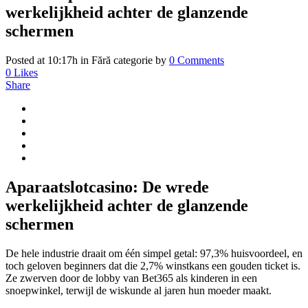
werkelijkheid achter de glanzende
schermen
Posted at 10:17h
in Fără categorie
by
0 Comments
0
Likes
Share
Aparaatslotcasino: De wrede
werkelijkheid achter de glanzende
schermen
De hele industrie draait om één simpel getal: 97,3% huisvoordeel, en
toch geloven beginners dat die 2,7% winstkans een gouden ticket is.
Ze zwerven door de lobby van Bet365 als kinderen in een
snoepwinkel, terwijl de wiskunde al jaren hun moeder maakt.