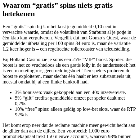
Waarom “gratis” spins niets gratis
betekenen
Een “gratis” spin bij Unibet kost je gemiddeld 0,10 cent in
verwachte waarde, omdat de volatiliteit van Starburst al je potje in
één klap kan verpulveren. Vergelijk dat met Gonzo’s Quest, waar de
gemiddelde uitbetaling per 100 spins 84 euro is, maar de variantie
1,2 keer hoger is – een regelrechte rollercoaster van teleurstelling.
Bij Holland Casino zie je soms een 25% “VIP” boost. Spoiler: die
boost is net zo vruchteloos als een gratis lolly in de tandartsstoel; het
is een marketingtruc, geen reddingsboei. Tien spelers proberen de
boost te exploiteren, maar slechts één haalt er iets substantieels uit,
meestal omdat hij al een flinke bankroll had.
3% bonussen: vaak gekoppeld aan een 40x inzetvereiste.
5% “gift” credits: gemiddelde omzet per speler daalt met
0,7%.
10% “free” spins: alleen geldig op low‑bet slots, waar de RTP
92% is.
Het komt erop neer dat de reclame‑machine meer gewicht hecht aan
de glitter dan aan de cijfers. Een voorbeeld: 1.000 euro
promotiekapitaal trekt 150 nieuwe accounts, waarvan 98% binnen