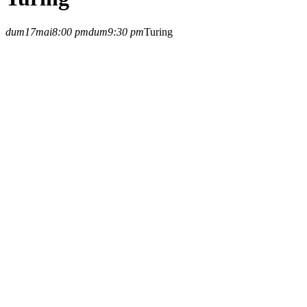
dum
17
mai
8:00 pm
dum
9:30 pm
Turing