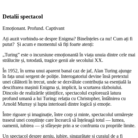
Detalii spectacol
Emoționant. Profund. Captivant
Ați auzit vorbindu-se despre Enigma? Bineînțeles ca nu! Cum ați fi
putut? Și acum e momentul să fiți foarte atenți:
„Turing” este o incursiune emoționantă în viața unuia dintre cele mai
strălucite și, totodată, tragice genii ale secolului XX.
În 1952, în urma unui aparent banal caz de jaf, Alan Turing ajunge
în fața unui sergent de poliție. Interogatoriul devine însă pretextul
unei călătorii în trecut, unde se dezvăluie contribuția sa esențială la
descifrarea mașinii Enigma și, implicit, la scurtarea războiului.
Dincolo de realizările științifice, spectacolul explorează latura
profund umană a lui Turing: relația cu Christopher, întâlnirea cu
Arnold Murray și lupta interioară dintre logică și emoție.
Între rigoare și imaginație, între corp și minte, spectacolul urmărește
traseul unei conștiințe care încearcă să înțeleagă totul — lumea,
oamenii, iubirea — și sfârșește prin a se confrunta cu propriile limite.
Un spectacol despre geniu, iubire, singurătate și curajul de a fi