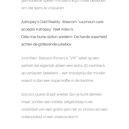
gemiddelde speler minstens €90 moet besteden
om die spins te vrijwaren.
Astropay’s Cold Reality: Waarom “cazinouri care
acceptă Astropay” Niet Alles Is
Cele mai bune sloturi western: De harde waarheid
achter de glitterende jukebox
And then, Betsson throws a “VIP” label op een
pakket dat eigenlijk alleen een extra 5% cashback
op verliezen betekent – een troostprijs die minder
waard is dan een kopje koffie in de kantine.
Gonzo’s Quest draait sneller dan je kunt denken,
maar zonder een initiële zetgeldstap is de
volatiliteit van een gratis spin net zo zinloos als een
waterpistool in een sneeuwstorm.