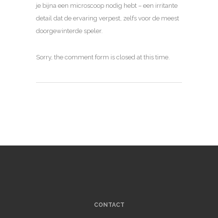
je bijna een microscoop nodig hebt – een irritante
detail dat de ervaring verpest, zelfs voor de meest
doorgewinterde speler.
Sorry, the comment form is closed at this time.
CONTACT