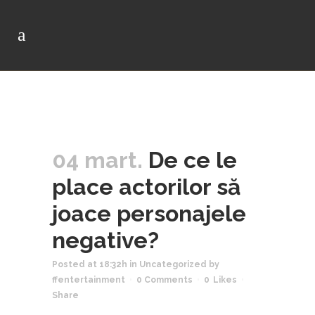
04 mart.
De ce le
place actorilor să
joace personajele
negative?
Posted at 18:32h
in
Uncategorized
by
ffentertainment
0 Comments
0
Likes
Share