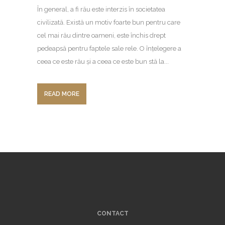
În general, a fi rău este interzis în societatea
civilizată. Există un motiv foarte bun pentru care
cel mai rău dintre oameni, este închis drept
pedeapsă pentru faptele sale rele. O înțelegere a
ceea ce este rău și a ceea ce este bun stă la...
READ MORE
CONTACT