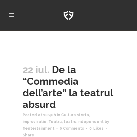
22 iul.
De la
“Commedia
dell’arte” la teatrul
absurd
Posted at 10:40h
in
Cultura si Arta
,
improvizatie
,
Teatru
,
teatru independent
by
ffentertainment
0 Comments
0
Likes
Share