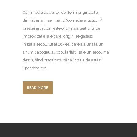
Commedia dell'arte , conform originalului
din italiană, însemnând "comedia artiștilor /
breslei artiștilor", este o formă a teatrului de
improvizaţie, ale cărei origini se găsesc
în Italia secolului al 16-lea, care a ajuns la un
anumit apogeu al popularității sale un secol mai
târziu, fiind practicată până în ziua de astăzi.
Spectacolele...
READ MORE