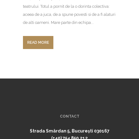
teatrului. Totul a pornit de la o dorinta colectiva:
aceea de a juca, de a spune povesti si de a fi alaturi
de alti oameni. Mare parte din echipa...
READ MORE
CONTACT
Strada Smârdan 5, București 030167
(+40) 754 850 212