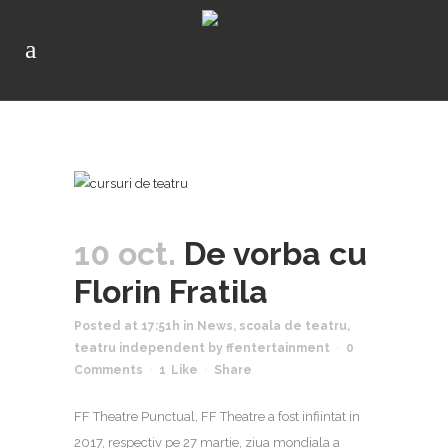
10 oct.
De vorba cu
Florin Fratila
Posted at 17:51h
in
News
,
scoala de teatru
,
teatru independent
by
ffentertainment
0
Comments
1
Like
Share
FF Theatre Punctual, FF Theatre a fost infiintat in
2017, respectiv pe 27 martie, ziua mondiala a