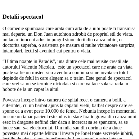
Detalii spectacol
O comedie spumoasa care arata cum arta de a iubi poate fi transmisa
mai departe, un Don Juan autohton zdrobit de propriul stil de viata,
un tanar inocent adus in pragul sinuciderii din cauza iubiri, o
doctorita superba, o asistenta pe masura si multe vizitatoare surpriza,
intamplari, lectii si aventuri cat pentru o viata.
“Ultima noapte in Paradis”, una dintre cele mai reusite creatii ale
autorului Valentin Nicolau, este un spectacol care ne arata ca viata
poate sa fie un mister si o aventura continua si ne invata ca totul
depinde de felul in care alegem sa o traim. Este genul de spectacol
care vrei sa nu se termine niciodata si care va face sala sa rada in
hobote de la un capat la altul.
Povestea incepe intr-o camera de spital rece, o camera a bolii, a
suferintei, cu un barbat ajuns la capatul vietii, barbat despre care se
spune ca a avut peste 10.000 de femei. Nebunia incepe in momentul
in care un tanar pacient este adus in stare foarte grava din cauza unui
esec in dragoste nefiind clar daca a incercat sa se spanzure, sa se
inece sau s-a electrocutat. Din mila sau din dorinta de a duce
povestea mai departe Mitica il invata pe Ionel toate secretele iubirii,
lectiile de viata, dans, transformadu-l pe tanarul nostru intr-un