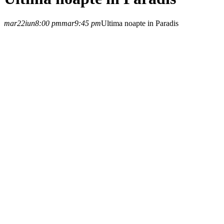
mar
22
iun
8:00 pm
mar
9:45 pm
Ultima noapte in Paradis