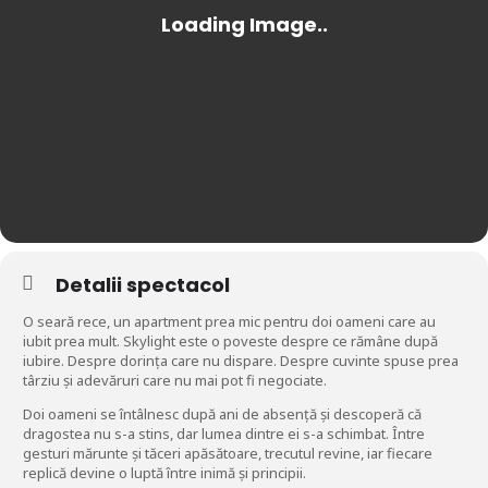
Detalii spectacol
O seară rece, un apartment prea mic pentru doi oameni care au
iubit prea mult. Skylight este o poveste despre ce rămâne după
iubire. Despre dorința care nu dispare. Despre cuvinte spuse prea
târziu și adevăruri care nu mai pot fi negociate.
Doi oameni se întâlnesc după ani de absență și descoperă că
dragostea nu s-a stins, dar lumea dintre ei s-a schimbat. Între
gesturi mărunte și tăceri apăsătoare, trecutul revine, iar fiecare
replică devine o luptă între inimă și principii.