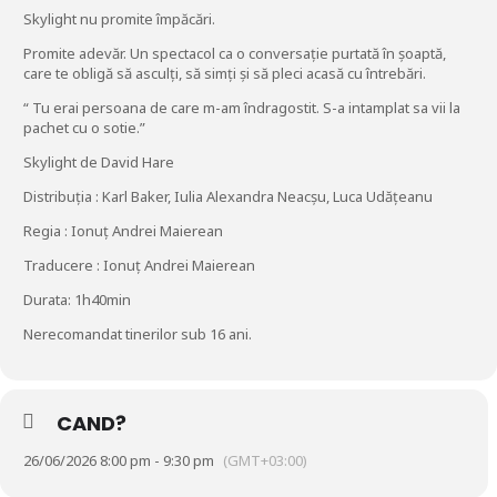
Skylight nu promite împăcări.
Promite adevăr. Un spectacol ca o conversație purtată în șoaptă,
care te obligă să asculți, să simți și să pleci acasă cu întrebări.
“ Tu erai persoana de care m-am îndragostit. S-a intamplat sa vii la
pachet cu o sotie.”
Skylight de David Hare
Distribuția : Karl Baker, Iulia Alexandra Neacșu, Luca Udățeanu
Regia : Ionuț Andrei Maierean
Traducere : Ionuț Andrei Maierean
Durata: 1h40min
Nerecomandat tinerilor sub 16 ani.
CAND?
26/06/2026 8:00 pm - 9:30 pm
(GMT+03:00)