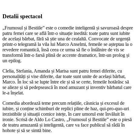
Detalii spectacol
„Frumosul și Bestiile” este o comedie inteligentă și savuroasă despre
patru femei care se află într-o situație inedită: toate patru sunt iubite
de același bărbat, fără să știe una de cealaltă. Convocate de urgență
printr-o telegramă la vila lui Marco Anselmi, femeile se așteptau la o
revedere romantică, însă ceea ce urma să fie o întâlnire de vis se
transformă într-o farsă plină de accente dramatice, într-un prolog și
un epilog.
Clelia, Stefania, Amanda și Marisa sunt patru femei diferite, cu
personalități și vise diferite, dar toate sunt unite de același bărbat,
Marco. În loc să se lupte între ele și să se certe, femeile hotărăsc să
se alieze și să pedepsească în mod amuzant și inventiv bărbatul care
le-a înșelat.
Comedia abordează teme precum relațiile, căsnicia și excesul de
iubire, și conține schimburi de replici pline de haz, qui-pro-quo-uri
irezistibile și situații comice istețe, în care umorul este învăluit în
ironie. Scrisă de Aldo Lo Castro, „Frumosul și Bestiile” este o piesă
de teatru amuzantă și inteligentă, care va face publicul să râdă în
hohote și să se simtă bine.