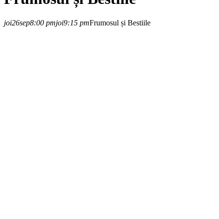
joi
26
sep
8:00 pm
joi
9:15 pm
Frumosul și Bestiile