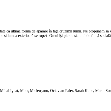
tate ca ultimă formă de apărare în faţa cruzimii lumii. Ne propunem să vo
ne și lumea exterioară se rupe? Omul îşi pierde statutul de fiinţă socială,
Mihai Ignat, Mitoș Micleușanu, Octavian Paler, Sarah Kane, Marin So