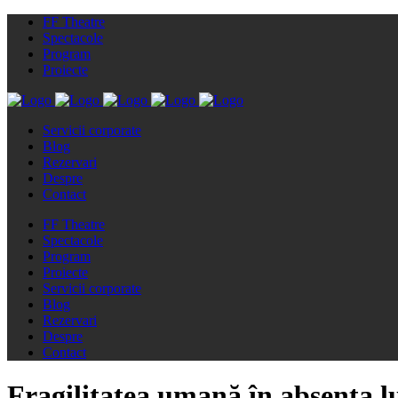
FF Theatre
Spectacole
Program
Proiecte
Servicii corporate
Blog
Rezervari
Despre
Contact
FF Theatre
Spectacole
Program
Proiecte
Servicii corporate
Blog
Rezervari
Despre
Contact
Fragilitatea umană în absența l