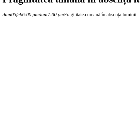
dum
05
feb
6:00 pm
dum
7:00 pm
Fragilitatea umană în absența luminii