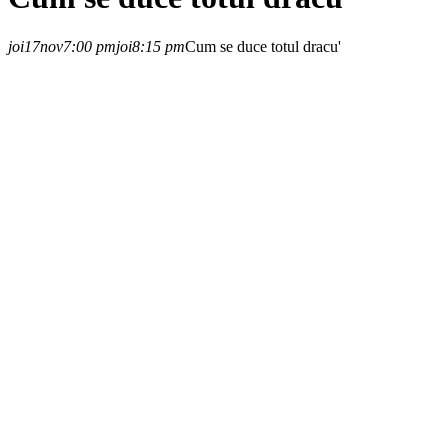
joi
17
nov
7:00 pm
joi
8:15 pm
Cum se duce totul dracu'