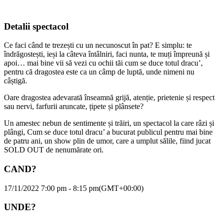
Detalii spectacol
Ce faci când te trezești cu un necunoscut în pat? E simplu: te
îndrăgostești, ieși la câteva întâlniri, faci nunta, te muți împreună și
apoi… mai bine vii să vezi cu ochii tăi cum se duce totul dracu’,
pentru că dragostea este ca un câmp de luptă, unde nimeni nu
câștigă.
Oare dragostea adevarată înseamnă grijă, atenție, prietenie și respect
sau nervi, farfurii aruncate, țipete și plânsete?
Un amestec nebun de sentimente și trăiri, un spectacol la care râzi și
plângi, Cum se duce totul dracu’ a bucurat publicul pentru mai bine
de patru ani, un show plin de umor, care a umplut sălile, fiind jucat
SOLD OUT de nenumărate ori.
CAND?
17/11/2022 7:00 pm - 8:15 pm
(GMT+00:00)
UNDE?