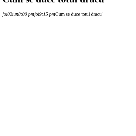
joi
02
iun
8:00 pm
joi
9:15 pm
Cum se duce totul dracu'