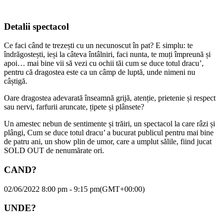
Detalii spectacol
Ce faci când te trezești cu un necunoscut în pat? E simplu: te
îndrăgostești, ieși la câteva întâlniri, faci nunta, te muți împreună și
apoi… mai bine vii să vezi cu ochii tăi cum se duce totul dracu’,
pentru că dragostea este ca un câmp de luptă, unde nimeni nu
câștigă.
Oare dragostea adevarată înseamnă grijă, atenție, prietenie și respect
sau nervi, farfurii aruncate, țipete și plânsete?
Un amestec nebun de sentimente și trăiri, un spectacol la care râzi și
plângi, Cum se duce totul dracu’ a bucurat publicul pentru mai bine
de patru ani, un show plin de umor, care a umplut sălile, fiind jucat
SOLD OUT de nenumărate ori.
CAND?
02/06/2022 8:00 pm - 9:15 pm
(GMT+00:00)
UNDE?