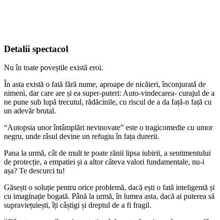
Detalii spectacol
Nu în toate poveștile există eroi.
În asta există o fată fără nume, aproape de nicăieri, înconjurată de
nimeni, dar care are și ea super-puteri: Auto-vindecarea- curajul de a
ne pune sub lupă trecutul, rădăcinile, cu riscul de a da față-n față cu
un adevăr brutal.
“Autopsia unor întâmplări nevinovate” este o tragicomedie cu umor
negru, unde râsul devine un refugiu în fața durerii.
Pana la urmă, cât de mult te poate rănii lipsa iubirii, a sentimentului
de protecție, a empatiei și a altor câteva valori fundamentale, nu-i
așa? Te descurci tu!
Găsești o soluție pentru orice problemă, dacă ești o fată inteligentă și
cu imaginație bogată. Până la urmă, în lumea asta, dacă ai puterea să
supraviețuiești, îți câștigi și dreptul de a fi fragil.