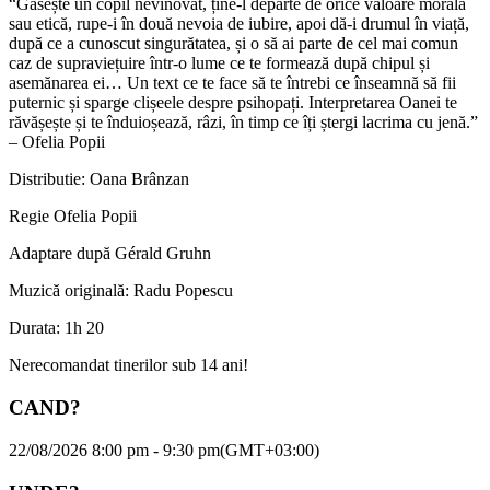
“Găsește un copil nevinovat, ține-l departe de orice valoare morală
sau etică, rupe-i în două nevoia de iubire, apoi dă-i drumul în viață,
după ce a cunoscut singurătatea, și o să ai parte de cel mai comun
caz de supraviețuire într-o lume ce te formează după chipul și
asemănarea ei… Un text ce te face să te întrebi ce înseamnă să fii
puternic și sparge clișeele despre psihopați. Interpretarea Oanei te
răvășește și te înduioșează, râzi, în timp ce îți ștergi lacrima cu jenă.”
– Ofelia Popii
Distributie: Oana Brânzan
Regie Ofelia Popii
Adaptare după Gérald Gruhn
Muzică originală: Radu Popescu
Durata: 1h 20
Nerecomandat tinerilor sub 14 ani!
CAND?
22/08/2026 8:00 pm - 9:30 pm
(GMT+03:00)