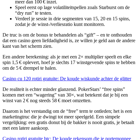
meer dan 100 € inzet.
Speel eerst op lage volatiliteitspellen zoals Starburst om de
“dry run” te testen.
Verdeel je sessie in drie segmenten van 15, 20 en 15 spins,
zodat je de winst‑/verliesratio kunt monitoren.
De truc is om de bonus te behandelen als “gift” – en te onthouden
dat een casino geen liefdadigheid is, ze willen je geld aan de andere
kant van het scherm zien.
Een andere berekening: als je met een 2× multiplier speelt en elke
spin 1,5 € oplevert, hoef je slechts 17 winstgevende spins te hebben
om de 5 € drempel te halen.
Casino cu 120 rotiri gratuite: De koude wiskunde achter de glitter
De realiteit is echter minder glanzend. PokerStars’ “free spins”
komen met een “wagering” van 30×, wat betekent dat je bij een
winst van 2 € nog steeds 58 € moet omzetten.
Daarom is het verstandig om de “free” term te ontleden; het is een
marketingtruc die je dwingt tot meer speelgeld. Een simpele
vergelijking: een gratis donut bij de bakker is nooit gratis, je betaalt
met een latere aankoop.
Casino rotiri gratuite btc: De koude rekensom die je portemonnee