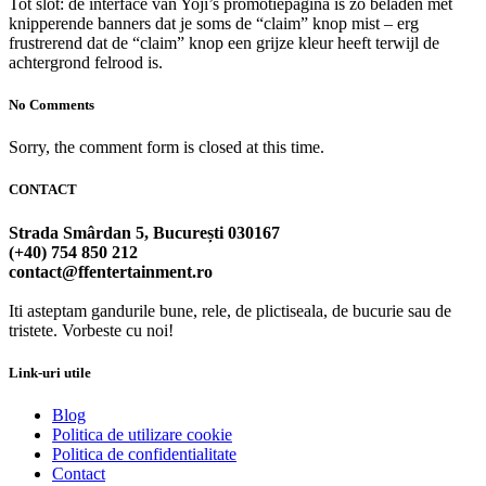
Tot slot: de interface van Yoji’s promotiepagina is zo beladen met
knipperende banners dat je soms de “claim” knop mist – erg
frustrerend dat de “claim” knop een grijze kleur heeft terwijl de
achtergrond felrood is.
No Comments
Sorry, the comment form is closed at this time.
CONTACT
Strada Smârdan 5, București 030167
(+40) 754 850 212
contact@ffentertainment.ro
Iti asteptam gandurile bune, rele, de plictiseala, de bucurie sau de
tristete. Vorbeste cu noi!
Link-uri utile
Blog
Politica de utilizare cookie
Politica de confidentialitate
Contact