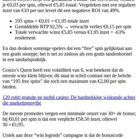
je €0,03 per spin, oftewel €5,85 totaal. Vergeleken met een reguliere
inzet van €10 per uur levert dit een negatieve ROI van 49%.
195 spins × €0,01 = €1,95 totale inzet
Gemiddelde RTP 92,5% → verwacht verlies €0,15 per spin
Totale verwachte winst €5,85 versus €1,95 inzet = -63%
rendement
En dan denken sommige spelers dat een “free” spin gelijkstaat aan
een gratis snoepje; het is net zo zinloos als een gratis tandenborstel
in een tandartspraktijk.
Gonzo’s Quest heeft een volatiliteit van 6, wat betekent dat de
meeste wins klein blijven; dit staat in schril contrast met de belofte
van “195 free spins” die toch een maximum van €2,00 per spin
bieden.
120 rotiri gratuite pe mobil casino: De hardnekkige wiskunde achter
die marketingmythe
De meeste promoties vergen een minimale omzet van 30× de bonus;
bij €0,01 per spin is dat een verplicht €58,50 inzet, oftewel
30 × €1,95.
Uniek aan deze “win legends” campagne is dat de bonuscode