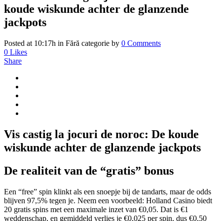
koude wiskunde achter de glanzende
jackpots
Posted at 10:17h
in Fără categorie
by
0 Comments
0
Likes
Share
Vis castig la jocuri de noroc: De koude
wiskunde achter de glanzende jackpots
De realiteit van de “gratis” bonus
Een “free” spin klinkt als een snoepje bij de tandarts, maar de odds
blijven 97,5% tegen je. Neem een voorbeeld: Holland Casino biedt
20 gratis spins met een maximale inzet van €0,05. Dat is €1
weddenschap, en gemiddeld verlies je €0,025 per spin, dus €0,50