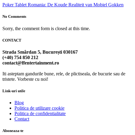
Poker Tablet Romania: De Koude Realiteit van Mobiel Gokken
No Comments
Sorry, the comment form is closed at this time.
CONTACT
Strada Smârdan 5, București 030167
(+40) 754 850 212
contact@ffentertainment.ro
Iti asteptam gandurile bune, rele, de plictiseala, de bucurie sau de
tristete. Vorbeste cu noi!
Link-uri utile
Blog
Politica de utilizare cookie
Politica de confidentialitate
Contact
Aboneaza-te