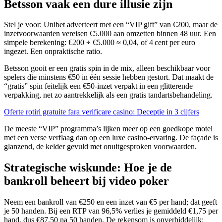
Betsson vaak een dure illusie zijn
Stel je voor: Unibet adverteert met een “VIP gift” van €200, maar de
inzetvoorwaarden vereisen €5.000 aan omzetten binnen 48 uur. Een
simpele berekening: €200 ÷ €5.000 ≈ 0,04, of 4 cent per euro
ingezet. Een onpraktische ratio.
Betsson gooit er een gratis spin in de mix, alleen beschikbaar voor
spelers die minstens €50 in één sessie hebben gestort. Dat maakt de
“gratis” spin feitelijk een €50‑inzet verpakt in een glitterende
verpakking, net zo aantrekkelijk als een gratis tandartsbehandeling.
Oferte rotiri gratuite fara verificare casino: Deceptie in 3 cijfers
De meeste “VIP” programma’s lijken meer op een goedkope motel
met een verse verflaag dan op een luxe casino‑ervaring. De façade is
glanzend, de kelder gevuld met onuitgesproken voorwaarden.
Strategische wiskunde: Hoe je de
bankroll beheert bij video poker
Neem een bankroll van €250 en een inzet van €5 per hand; dat geeft
je 50 handen. Bij een RTP van 96,5% verlies je gemiddeld €1,75 per
hand, dus €87,50 na 50 handen. De rekensom is onverbiddelijk: