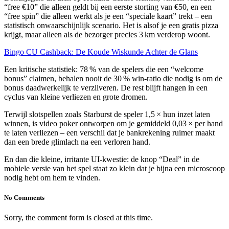
“free €10” die alleen geldt bij een eerste storting van €50, en een
“free spin” die alleen werkt als je een “speciale kaart” trekt – een
statistisch onwaarschijnlijk scenario. Het is alsof je een gratis pizza
krijgt, maar alleen als de bezorger precies 3 km verderop woont.
Bingo CU Cashback: De Koude Wiskunde Achter de Glans
Een kritische statistiek: 78 % van de spelers die een “welcome
bonus” claimen, behalen nooit de 30 % win‑ratio die nodig is om de
bonus daadwerkelijk te verzilveren. De rest blijft hangen in een
cyclus van kleine verliezen en grote dromen.
Terwijl slotspellen zoals Starburst de speler 1,5 × hun inzet laten
winnen, is video poker ontworpen om je gemiddeld 0,03 × per hand
te laten verliezen – een verschil dat je bankrekening ruimer maakt
dan een brede glimlach na een verloren hand.
En dan die kleine, irritante UI‑kwestie: de knop “Deal” in de
mobiele versie van het spel staat zo klein dat je bijna een microscoop
nodig hebt om hem te vinden.
No Comments
Sorry, the comment form is closed at this time.