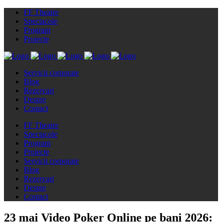
FF Theatre
Spectacole
Program
Proiecte
Servicii corporate
Blog
Rezervari
Despre
Contact
FF Theatre
Spectacole
Program
Proiecte
Servicii corporate
Blog
Rezervari
Despre
Contact
23 mai
Video Poker Online pe bani 2026: