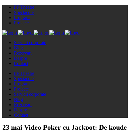
FF Theatre
Spectacole
Program
Proiecte
Servicii corporate
Blog
Rezervari
Despre
Contact
FF Theatre
Spectacole
Program
Proiecte
Servicii corporate
Blog
Rezervari
Despre
Contact
23 mai
Video Poker cu Jackpot: De koude