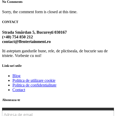
No Comments
Sorry, the comment form is closed at this time.
CONTACT
Strada Smârdan 5, București 030167
(+40) 754 850 212
contact@ffentertainment.ro
Iti asteptam gandurile bune, rele, de plictiseala, de bucurie sau de
tristete. Vorbeste cu noi!
Link-uri utile
Blog
Politica de utilizare cookie
Politica de confidentialitate
Contact
Aboneaza-te