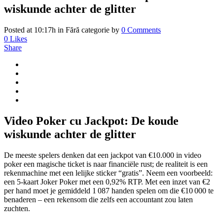
wiskunde achter de glitter
Posted at 10:17h
in Fără categorie
by
0 Comments
0
Likes
Share
Video Poker cu Jackpot: De koude
wiskunde achter de glitter
De meeste spelers denken dat een jackpot van €10.000 in video
poker een magische ticket is naar financiële rust; de realiteit is een
rekenmachine met een lelijke sticker “gratis”. Neem een voorbeeld:
een 5‑kaart Joker Poker met een 0,92% RTP. Met een inzet van €2
per hand moet je gemiddeld 1 087 handen spelen om die €10 000 te
benaderen – een rekensom die zelfs een accountant zou laten
zuchten.