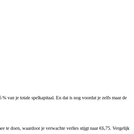
% van je totale spelkapitaal. En dat is nog voordat je zelfs maar de
e te doen, waardoor je verwachte verlies stijgt naar €6,75. Vergelijk