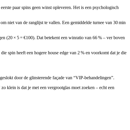
eerste paar spins geen winst opleveren. Het is een psychologisch
n om niet van de ranglijst te vallen. Een gemiddelde turnee van 30 min
jgen (20 × 5 = €100). Dat betekent een winratio van 66 % – ver boven
it: die spin heeft een hogere house edge van 2 % en voorkomt dat je die
 opgeslokt door de glinsterende façade van “VIP‑behandelingen”.
 zo klein is dat je met een vergrootglas moet zoeken – echt een