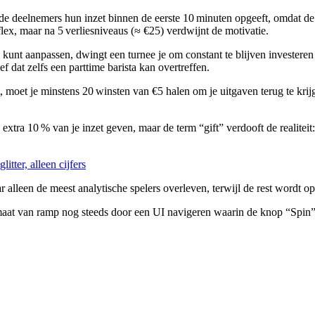
de deelnemers hun inzet binnen de eerste 10 minuten opgeeft, omdat de 
eflex, maar na 5 verliesniveaus (≈ €25) verdwijnt de motivatie.
k kunt aanpassen, dwingt een turnee je om constant te blijven investere
f dat zelfs een parttime barista kan overtreffen.
t, moet je minstens 20 winsten van €5 halen om je uitgaven terug te kri
n extra 10 % van je inzet geven, maar de term “gift” verdooft de realite
tter, alleen cijfers
r alleen de meest analytische spelers overleven, terwijl de rest wordt
ermaat van ramp nog steeds door een UI navigeren waarin de knop “Spin”