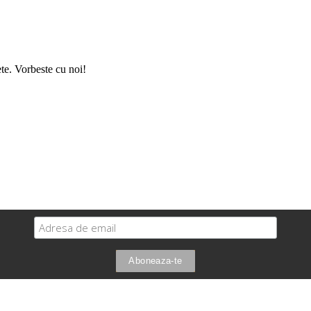
ete. Vorbeste cu noi!