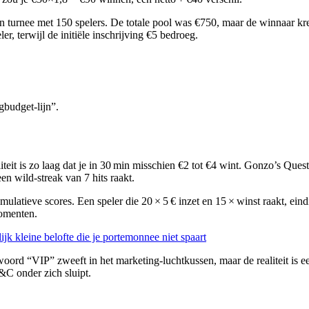
en turnee met 150 spelers. De totale pool was €750, maar de winnaar k
r, terwijl de initiële inschrijving €5 bedroeg.
budget‑lijn”.
tiliteit is zo laag dat je in 30 min misschien €2 tot €4 wint. Gonzo’s 
een wild‑streak van 7 hits raakt.
umulatieve scores. Een speler die 20 × 5 € inzet en 15 × winst raakt, ei
momenten.
k kleine belofte die je portemonnee niet spaart
woord “VIP” zweeft in het marketing‑luchtkussen, maar de realiteit is ee
&C onder zich sluipt.