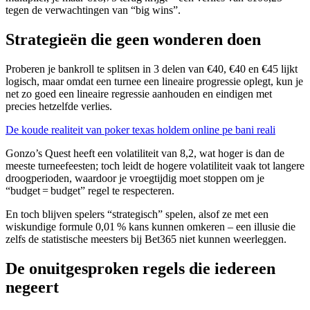
tegen de verwachtingen van “big wins”.
Strategieën die geen wonderen doen
Proberen je bankroll te splitsen in 3 delen van €40, €40 en €45 lijkt
logisch, maar omdat een turnee een lineaire progressie oplegt, kun je
net zo goed een lineaire regressie aanhouden en eindigen met
precies hetzelfde verlies.
De koude realiteit van poker texas holdem online pe bani reali
Gonzo’s Quest heeft een volatiliteit van 8,2, wat hoger is dan de
meeste turneefeesten; toch leidt de hogere volatiliteit vaak tot langere
droogperioden, waardoor je vroegtijdig moet stoppen om je
“budget = budget” regel te respecteren.
En toch blijven spelers “strategisch” spelen, alsof ze met een
wiskundige formule 0,01 % kans kunnen omkeren – een illusie die
zelfs de statistische meesters bij Bet365 niet kunnen weerleggen.
De onuitgesproken regels die iedereen
negeert