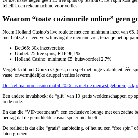
Unibet daarentegen geeft 25 free spins op Starburst. Een spin kost g
feitelijk een rekenmachine voor verlies.
Waarom “toate cazinourile online” geen g
Neem Holland Casino’s live roulette met een minimum inzet van €5. Ee
met €243,25 – een verschuiving die niemand ziet, tenzij je het op papi
Bet365: 30x inzetvereiste
Unibet: 25 free spins, RTP 96,1%
Holland Casino: minimum €5, huisvoordeel 2,7%
Vergelijk dit met Gonzo’s Quest, een spel met hoge volatiliteit: één s
vaste, onvermijdelijke druppel verlies leveren.
De “cel mai nou casino mobil 2026” is niet de nieuwst geboren jac
Een andere invalshoek: de “gift” van 10 gratis weddenschappen op sp
in de rode.
En dan die “VIP‑treatments”: een exclusieve lounge met een zachte b
bedrag dat de gemiddelde casual speler niet heeft.
De realiteit is dat elke “gratis” aanbieding, of het nu een “free spin” 
laten groeien.