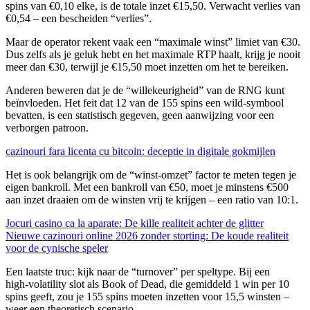
spins van €0,10 elke, is de totale inzet €15,50. Verwacht verlies van
€0,54 – een bescheiden “verlies”.
Maar de operator rekent vaak een “maximale winst” limiet van €30.
Dus zelfs als je geluk hebt en het maximale RTP haalt, krijg je nooit
meer dan €30, terwijl je €15,50 moet inzetten om het te bereiken.
Anderen beweren dat je de “willekeurigheid” van de RNG kunt
beïnvloeden. Het feit dat 12 van de 155 spins een wild‑symbool
bevatten, is een statistisch gegeven, geen aanwijzing voor een
verborgen patroon.
cazinouri fara licenta cu bitcoin: deceptie in digitale gokmijlen
Het is ook belangrijk om de “winst‑omzet” factor te meten tegen je
eigen bankroll. Met een bankroll van €50, moet je minstens €500
aan inzet draaien om de winsten vrij te krijgen – een ratio van 10:1.
Jocuri casino ca la aparate: De kille realiteit achter de glitter
Nieuwe cazinouri online 2026 zonder storting: De koude realiteit
voor de cynische speler
Een laatste truc: kijk naar de “turnover” per speltype. Bij een
high‑volatility slot als Book of Dead, die gemiddeld 1 win per 10
spins geeft, zou je 155 spins moeten inzetten voor 15,5 winsten –
weer een theoretisch scenario.