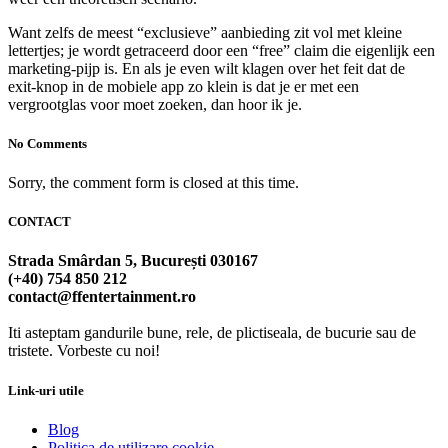
Want zelfs de meest “exclusieve” aanbieding zit vol met kleine
lettertjes; je wordt getraceerd door een “free” claim die eigenlijk een
marketing‑pijp is. En als je even wilt klagen over het feit dat de
exit‑knop in de mobiele app zo klein is dat je er met een
vergrootglas voor moet zoeken, dan hoor ik je.
No Comments
Sorry, the comment form is closed at this time.
CONTACT
Strada Smârdan 5, București 030167
(+40) 754 850 212
contact@ffentertainment.ro
Iti asteptam gandurile bune, rele, de plictiseala, de bucurie sau de
tristete. Vorbeste cu noi!
Link-uri utile
Blog
Politica de utilizare cookie