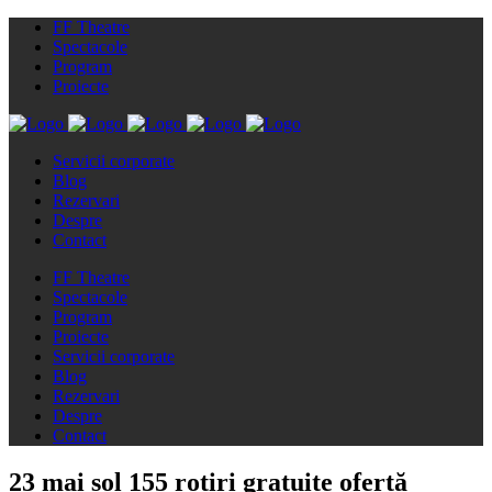
FF Theatre
Spectacole
Program
Proiecte
Servicii corporate
Blog
Rezervari
Despre
Contact
FF Theatre
Spectacole
Program
Proiecte
Servicii corporate
Blog
Rezervari
Despre
Contact
23 mai
sol 155 rotiri gratuite ofertă