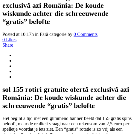
exclusivă azi România: De koude
wiskunde achter die schreeuwende
“gratis” belofte
Posted at 10:17h
in Fără categorie
by
0 Comments
0
Likes
Share
sol 155 rotiri gratuite ofertă exclusivă azi
România: De koude wiskunde achter die
schreeuwende “gratis” belofte
Het begint altijd met een glimmend banner‑beeld dat 155 gratis spins
belooft, maar de realiteit vraagt naar een rekensom van 2,5 euro per
spelletje voordat je iets ziet. Een “gratis” rotatie is zo vrij als een