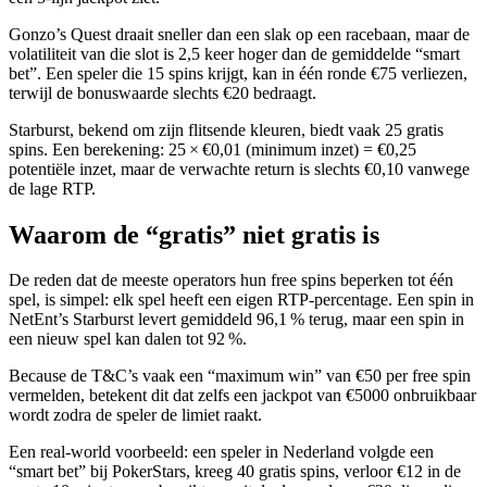
Gonzo’s Quest draait sneller dan een slak op een racebaan, maar de
volatiliteit van die slot is 2,5 keer hoger dan de gemiddelde “smart
bet”. Een speler die 15 spins krijgt, kan in één ronde €75 verliezen,
terwijl de bonuswaarde slechts €20 bedraagt.
Starburst, bekend om zijn flitsende kleuren, biedt vaak 25 gratis
spins. Een berekening: 25 × €0,01 (minimum inzet) = €0,25
potentiële inzet, maar de verwachte return is slechts €0,10 vanwege
de lage RTP.
Waarom de “gratis” niet gratis is
De reden dat de meeste operators hun free spins beperken tot één
spel, is simpel: elk spel heeft een eigen RTP‑percentage. Een spin in
NetEnt’s Starburst levert gemiddeld 96,1 % terug, maar een spin in
een nieuw spel kan dalen tot 92 %.
Because de T&C’s vaak een “maximum win” van €50 per free spin
vermelden, betekent dit dat zelfs een jackpot van €5000 onbruikbaar
wordt zodra de speler de limiet raakt.
Een real‑world voorbeeld: een speler in Nederland volgde een
“smart bet” bij PokerStars, kreeg 40 gratis spins, verloor €12 in de