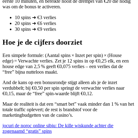
eerste 10 minuten, en bereikte nooit de drempel van €20 die nodig
was om de bonus te activeren.
10 spins ➜ €3 verlies
20 spins ➜ €6 verlies
30 spins ➜ €9 verlies
Hoe je de cijfers doorziet
Een simpele formule: (Aantal spins × Inzet per spin) × (House
edge) = Verwachte verlies. Zet je 12 spins in op €0,25 elk, en een
house edge van 2,5 % geeft €0,075 verlies – een verlies dat de
“free” bijna nutteloos maakt.
And de kans op een bonusrondje stijgt alleen als je de inzet
verdubbelt; bij €0,50 per spin springt de verwachte verlies naar
€0,15, maar de “free” spin‑waarde blijft €0,12.
Maar de realiteit is dat een “smart bet” vaak minder dan 1 % van het
totale traffic oplevert; de rest is brandstof voor de
marketingbudgetten van de casino’s.
jocuri de noroc online sibiu: De kille wiskunde achter die
zogenaamd “gratis” spins