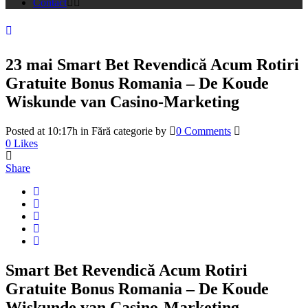
Contact
23 mai
Smart Bet Revendică Acum Rotiri
Gratuite Bonus Romania – De Koude
Wiskunde van Casino‑Marketing
Posted at 10:17h
in Fără categorie
by
0 Comments
0
Likes
Share
Smart Bet Revendică Acum Rotiri
Gratuite Bonus Romania – De Koude
Wiskunde van Casino‑Marketing