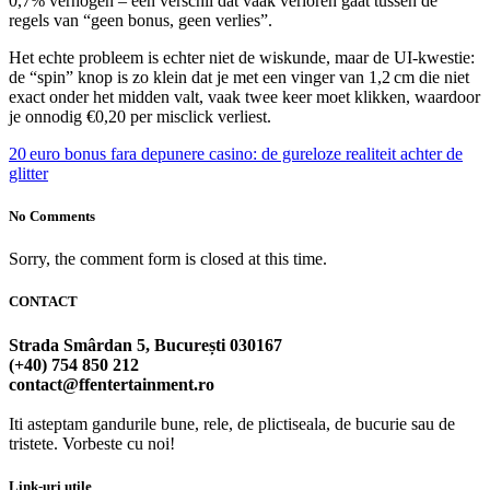
0,7% verhogen – een verschil dat vaak verloren gaat tussen de
regels van “geen bonus, geen verlies”.
Het echte probleem is echter niet de wiskunde, maar de UI‑kwestie:
de “spin” knop is zo klein dat je met een vinger van 1,2 cm die niet
exact onder het midden valt, vaak twee keer moet klikken, waardoor
je onnodig €0,20 per misclick verliest.
20 euro bonus fara depunere casino: de gureloze realiteit achter de
glitter
No Comments
Sorry, the comment form is closed at this time.
CONTACT
Strada Smârdan 5, București 030167
(+40) 754 850 212
contact@ffentertainment.ro
Iti asteptam gandurile bune, rele, de plictiseala, de bucurie sau de
tristete. Vorbeste cu noi!
Link-uri utile