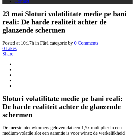
Contact
23 mai
Sloturi volatilitate medie pe bani
reali: De harde realiteit achter de
glanzende schermen
Posted at 10:17h
in Fără categorie
by
0 Comments
0
Likes
Share
Sloturi volatilitate medie pe bani reali:
De harde realiteit achter de glanzende
schermen
De meeste nieuwkomers geloven dat een 1,5x multiplier in een
medium‑volatile slot een garantie is voor winst; de werkelijkheid