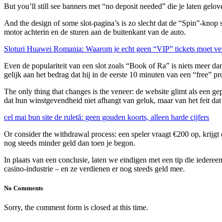
But you’ll still see banners met “no deposit needed” die je laten gel
And the design of some slot‑pagina’s is zo slecht dat de “Spin”‑knop s
motor achterin en de sturen aan de buitenkant van de auto.
Sloturi Huawei Romania: Waarom je echt geen “VIP” tickets moet v
Even de populariteit van een slot zoals “Book of Ra” is niets meer da
gelijk aan het bedrag dat hij in de eerste 10 minuten van een “free” pr
The only thing that changes is the veneer: de website glimt als een g
dat hun winstgevendheid niet afhangt van geluk, maar van het feit dat 
cel mai bun site de ruletă: geen gouden koorts, alleen harde cijfers
Or consider the withdrawal process: een speler vraagt €200 op, krijgt
nog steeds minder geld dan toen je begon.
In plaats van een conclusie, laten we eindigen met een tip die iedereen 
casino‑industrie – en ze verdienen er nog steeds geld mee.
No Comments
Sorry, the comment form is closed at this time.