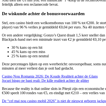
And then the UI hits you: een minuscule “i”‑knop in de rechterbovenho
feitelijk alleen een reclamecode bevat.
De wiskunde achter de bonusvoorwaarden
Stel, een casino biedt een welkomstbonus van 100 % tot €200. Je stor
player) van 96 % verlies je gemiddeld €0,04 per euro. Na 40 inzetten v
Or een andere vergelijking: Gonzo’s Quest draait 1,5 keer sneller dan d
Blackjack‑hand met een minimale inzet van €2 je gemiddeld €0,10 per
30 % kans op een hit
45 % kans op een miss
25 % kans op een neutral
Deze percentages lijken op een weerbericht: onvoorspelbaar, soms nuttig
minuten al meer verliest dan je ooit had gedacht.
Casino Nou Romania 2026: De Koude Realiteit achter de Glans
Jocuri bingo pe bani reali: De kille realiteit achter de glitter
Because the reality is that online slots in Pitești zijn een economisch
€500 speelt 100 rondes van €5, en eindigt met €210 – een verlies van
De “cel mai nou casino mobil 2026” is niet de nieuwst geboren jac