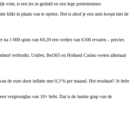
ijk wint, is een les in geduld en een lege portemonnee.
 klikt in plaats van te spelen. Het is alsof je een auto koopt met de
er na 1 000 spins van €0,20 een verlies van €100 ervaren – precies
randstof verbruikt. Unibet, Bet365 en Holland Casino weten allemaal
an de euro door inflatie met 0,3 % per maand. Het resultaat? Je hebt
e een vergrootglas van 10× hebt. Dat is de laatste grap van de