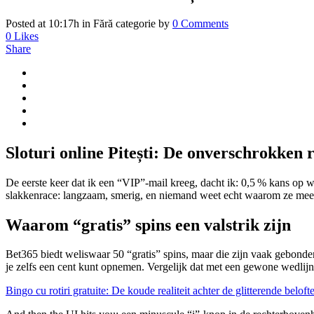
Posted at 10:17h
in Fără categorie
by
0 Comments
0
Likes
Share
Sloturi online Pitești: De onverschrokken r
De eerste keer dat ik een “VIP”‑mail kreeg, dacht ik: 0,5 % kans op win
slakkenrace: langzaam, smerig, en niemand weet echt waarom ze me
Waarom “gratis” spins een valstrik zijn
Bet365 biedt weliswaar 50 “gratis” spins, maar die zijn vaak gebonden
je zelfs een cent kunt opnemen. Vergelijk dat met een gewone wedlijn 
Bingo cu rotiri gratuite: De koude realiteit achter de glitterende beloft