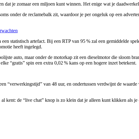
oven dat je zomaar een miljoen kunt winnen. Het enige wat je daadwerkel
oms onder de reclamebalk zit, waardoor je per ongeluk op een advertentie
erwachten
n een statistisch artefact. Bij een RTP van 95 % zal een gemiddelde spel
omotie heeft ingelegd.
epolijste auto, maar onder de motorkap zit een dieselmotor die sloom b
elke “gratis” spin een extra 0,02 % kans op een hogere inzet betekent.
 een “verwerkingstijd” van 48 uur, en ondertussen verdwijnt de waarde v
al kent: de “live chat” knop is zo klein dat je alleen kunt klikken als j