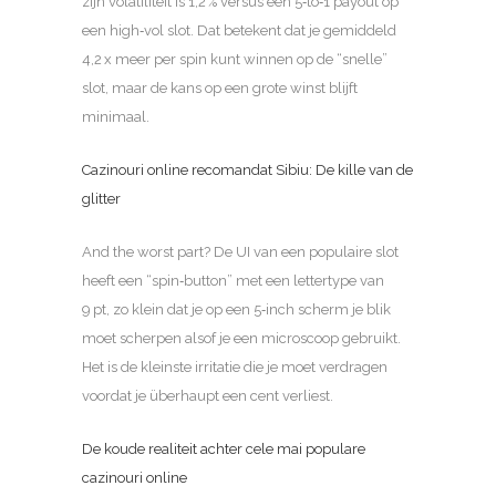
zijn volatiliteit is 1,2 % versus een 5‑to‑1 payout op
een high‑vol slot. Dat betekent dat je gemiddeld
4,2 x meer per spin kunt winnen op de “snelle”
slot, maar de kans op een grote winst blijft
minimaal.
Cazinouri online recomandat Sibiu: De kille van de
glitter
And the worst part? De UI van een populaire slot
heeft een “spin‑button” met een lettertype van
9 pt, zo klein dat je op een 5‑inch scherm je blik
moet scherpen alsof je een microscoop gebruikt.
Het is de kleinste irritatie die je moet verdragen
voordat je überhaupt een cent verliest.
De koude realiteit achter cele mai populare
cazinouri online