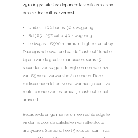
25 rotiri gratuite fara depunere la verificare casino:
de ce e doar o illusie verpest
Unibet – 10 % bonus, 30‑x wagering
Bet365 – 25 % extra, 40‑x wagering
LeoVegas – €500 minimum, high‑roller lobby
Daarbij is het opvallend dat de “cash‑out” functie
bij een van de grootste aanbieders soms 15
seconden vertraagd is, terwijl een normale inzet
van €5 wordt verwerkt in 2 seconden. Deze
milliseconden tellen, vooral wanneer je een live
roulette ronde verliest omdat je cash‑out te laat
arriveert.
Because de enige manier om een echte edge te
vinden, is door de statistieken van elke slot te
analyseren; Starburst heeft 5 rolls per spin, maar