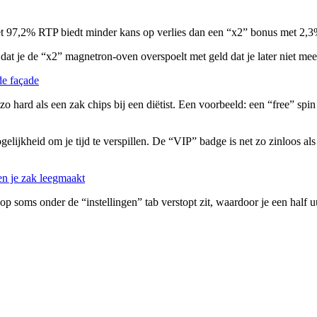
 met 97,2% RTP biedt minder kans op verlies dan een “x2” bonus met 2,3
 dat je de “x2” magnetron-oven overspoelt met geld dat je later niet mee
de façade
 zo hard als een zak chips bij een diëtist. Een voorbeeld: een “free” sp
ogelijkheid om je tijd te verspillen. De “VIP” badge is net zo zinloos al
een je zak leegmaakt
nop soms onder de “instellingen” tab verstopt zit, waardoor je een half u