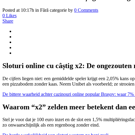
Posted at 10:17h
in Fără categorie
by
0 Comments
0
Likes
Share
Sloturi online cu câștig x2: De ongezouten 
De cijfers liegen niet: een gemiddelde speler krijgt een 2,05% kans op
een pizzabodem zonder kaas. Neem Unibet als voorbeeld; ze strooien “gra
De bittere waarheid achter cazinouri online popular Brașov: waar 7% v
Waarom “x2” zelden meer betekent dan ee
Stel je voor dat je 100 euro inzet en de slot een 1,5% multipliëringsfa
zo onwaarschijnlijk als een regenboog zonder eind.