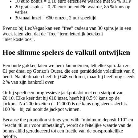
10 euro bonus = 0,10 euro effectieve waarde met 95 % RTP
20 gratis spins = 0,20 euro potentiële waarde, 85 % kans op
verlies
30‑maal inzet = €60 omzet, 2 uur speeltijd
Evenzo bij LeoVegas kan een “free” cadeau van 30 spins je in een
week laten zien dat de “free” term letterlijk betekent
“niet‑kosteloos”.
Hoe slimme spelers de valkuil ontwijken
Een oude gokker, laten we hem Jan noemen, telt elke spin. Jan zet
€1 per draai op Gonzo’s Quest, die een gemiddelde volatiliteit van 6
heeft. Na 50 draaien heeft hij €48 verloren, maar hij heeft nog steeds
2 % van zijn bankroll over.
Or hij speelt een progressieve jackpot‑slot met een startpot van
€0,10. Elke keer dat hij €10 inzet, heeft hij 0,5 % kans op de
jackpot. Na 200 inzetten (= €2000) is de kans nog steeds slechts
100 % – hij zal nooit de jackpot winnen.
Because the promotion strings you with “minimum deposit €10” en
“wacht 48 uur voor uitbetaling”, wordt de feitelijke waarde van de
bonus altijd gereduceerd tot een fractie van de oorspronkelijke
belofte.