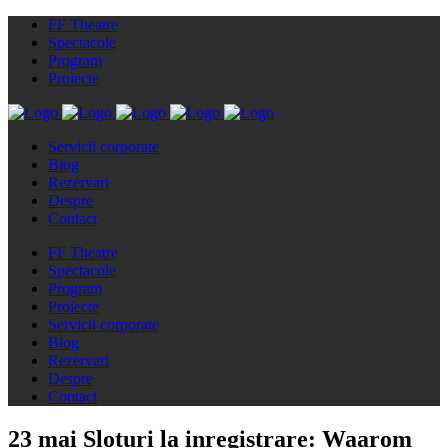
FF Theatre
Spectacole
Program
Proiecte
Servicii corporate
Blog
Rezervari
Despre
Contact
FF Theatre
Spectacole
Program
Proiecte
Servicii corporate
Blog
Rezervari
Despre
Contact
23 mai
Sloturi la inregistrare: Waarom