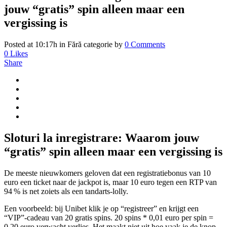
jouw “gratis” spin alleen maar een
vergissing is
Posted at 10:17h
in Fără categorie
by
0 Comments
0
Likes
Share
Sloturi la inregistrare: Waarom jouw
“gratis” spin alleen maar een vergissing is
De meeste nieuwkomers geloven dat een registratiebonus van 10
euro een ticket naar de jackpot is, maar 10 euro tegen een RTP van
94 % is net zoiets als een tandarts‑lolly.
Een voorbeeld: bij Unibet klik je op “registreer” en krijgt een
“VIP”‑cadeau van 20 gratis spins. 20 spins * 0,01 euro per spin =
0,20 euro verwacht verlies. Het maakt niet uit hoe vaak je de knop