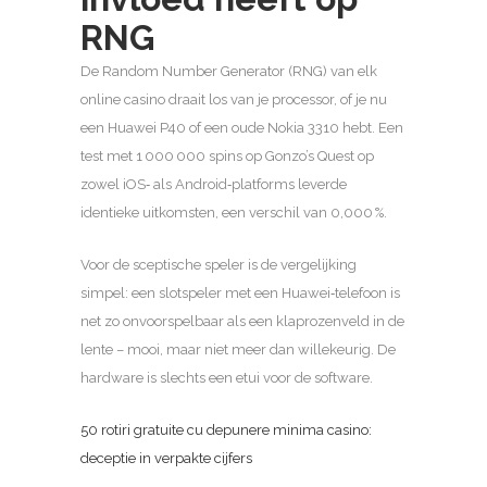
RNG
De Random Number Generator (RNG) van elk
online casino draait los van je processor, of je nu
een Huawei P40 of een oude Nokia 3310 hebt. Een
test met 1 000 000 spins op Gonzo’s Quest op
zowel iOS‑ als Android‑platforms leverde
identieke uitkomsten, een verschil van 0,000 %.
Voor de sceptische speler is de vergelijking
simpel: een slotspeler met een Huawei‑telefoon is
net zo onvoorspelbaar als een klaprozenveld in de
lente – mooi, maar niet meer dan willekeurig. De
hardware is slechts een etui voor de software.
50 rotiri gratuite cu depunere minima casino:
deceptie in verpakte cijfers