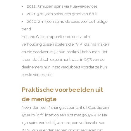
2022: 5 miljoen spins via Huawei‑devices
2021: 3 miljoen spins, een groei van 66 %
2020: 2 miljoen spins, de basis voor de huidige
trend
Holland Casino rapporteerde een 7‑tot‑1
verhouding tussen spelers die “VIP” claims maken
en die daadwerkelijk hun bankroll behouden. Het
is een statistisch experiment waarin 85 % van de
deelnemers hun inzet verdubbelt voordat ze hun
eerste verlies zien.
Praktische voorbeelden uit
de menigte
Neem Jan, een 34‑jarig accountant uit Cluj, die zijn
50 euro “gift” inzet op een slot met 96,5 % RTP. Na
150 spins verliest hij 42 euro, een verliesratio van
84 %. Zijn vrienden lachen omdat ze weten dat