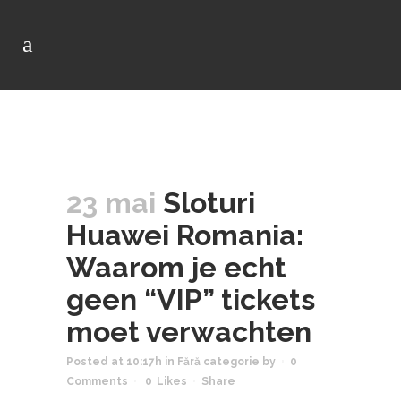
23 mai
Sloturi
Huawei Romania:
Waarom je echt
geen “VIP” tickets
moet verwachten
Posted at 10:17h
in Fără categorie
by
0
Comments
0
Likes
Share