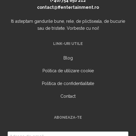
(+40) 754 850 212
contact@ffentertainment.ro
Iti asteptam gandurile bune, rele, de plictiseala, de bucurie
sau de tristete. Vorbeste cu noi!
LINK-URI UTILE
Blog
Politica de utilizare cookie
Politica de confidentialitate
Contact
ABONEAZA-TE