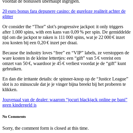
voordat de bonussen überhaupt ingrijpen.
20 euro bonus fara depunere casino: de gureloze realiteit achter de
glitter
Or consider the “Thor” slot’s progressive jackpot: it only triggers
after 1.000 spins, with een kans van 0,09 % per spin. De gemiddelde
tijd om die jackpot te raken is 111 000 spins, wat je 22 000 € inzet
zou kosten bij een 0,20 € inzet per draai.
Because the industry loves “free” en “VIP” labels, ze verstoppen de
ware kosten in de kleine lettertjes: een “gift” van 5 € vereist een
omzet van 50 €, waardoor je 45 € verliest voordat je de “gift” kunt
gebruiken.
En dan die irritante details: de spinner‑knop op de “Justice League”
slot is zo minuscule dat je je vinger bijna breekt bij het proberen te
klikken.
Jouvenaal van de dealer: waarom “jocuri blackjack online pe bani”
geen kindergeld is
No Comments
Sorry, the comment form is closed at this time.