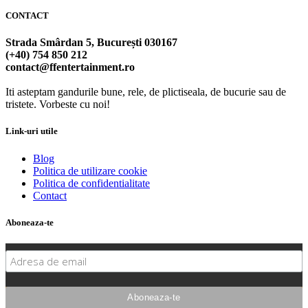
CONTACT
Strada Smârdan 5, București 030167
(+40) 754 850 212
contact@ffentertainment.ro
Iti asteptam gandurile bune, rele, de plictiseala, de bucurie sau de
tristete. Vorbeste cu noi!
Link-uri utile
Blog
Politica de utilizare cookie
Politica de confidentialitate
Contact
Aboneaza-te