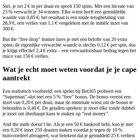
Stel, je zet 2 € in per draai en speelt 150 spins. Met een hit‑rate van
23 % verwacht je 34 winsten. Elke winst heeft een gemiddelde
waarde van 0,85 €; het resultaat is een totale terugbetaling van
28,9 €, een verlies van 1,1 € vergeleken met de initiële inzet van
300 €.
But the “free drop” feature lures je met een belofte van 20 extra
spins; de eigenlijke verwachte waarde is slechts 0,12 € per spin, dus
je krijgt effectief 2,4 € extra – een verwaarloosbaar bedrag tegen het
risico van 150 € verlies.
Wat je echt moet weten voordat je je cape
aantrekt
Een realistisch voorbeeld: een speler bij Bet365 probeert een
“Superman”‑slot met een 5 % “free” bonus. De bonus vereist een
inzet van 0,20 € per draai, maar de minimale winst om de bonus te
behouden is 0,40 €. De getallen spreken: je moet elke ronde dubbel
je inzet om überhaupt kans te maken op “real money”.
And the math doesn’t lie. Als je een 50 € bankroll hebt, kun je met
een 0,20 € inzet 250 draaien maken voordat je tegen de 10 %
huisvoordeel afreageert, wat betekent dat je gemiddeld 25 € verliest