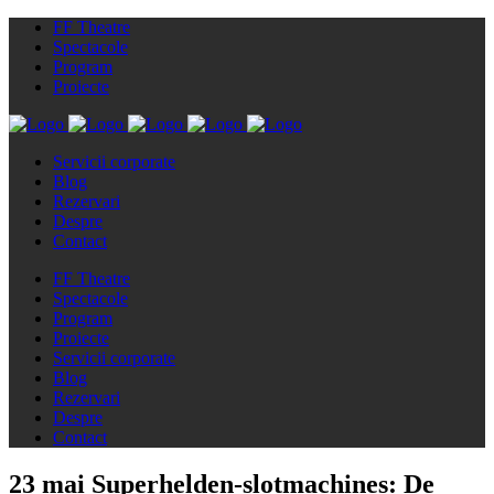
FF Theatre
Spectacole
Program
Proiecte
Servicii corporate
Blog
Rezervari
Despre
Contact
FF Theatre
Spectacole
Program
Proiecte
Servicii corporate
Blog
Rezervari
Despre
Contact
23 mai
Superhelden‑slotmachines: De