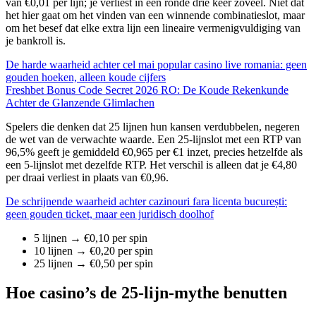
van €0,01 per lijn; je verliest in één ronde drie keer zoveel. Niet dat
het hier gaat om het vinden van een winnende combinatieslot, maar
om het besef dat elke extra lijn een lineaire vermenigvuldiging van
je bankroll is.
De harde waarheid achter cel mai popular casino live romania: geen
gouden hoeken, alleen koude cijfers
Freshbet Bonus Code Secret 2026 RO: De Koude Rekenkunde
Achter de Glanzende Glimlachen
Spelers die denken dat 25 lijnen hun kansen verdubbelen, negeren
de wet van de verwachte waarde. Een 25‑lijnslot met een RTP van
96,5% geeft je gemiddeld €0,965 per €1 inzet, precies hetzelfde als
een 5‑lijnslot met dezelfde RTP. Het verschil is alleen dat je €4,80
per draai verliest in plaats van €0,96.
De schrijnende waarheid achter cazinouri fara licenta bucurești:
geen gouden ticket, maar een juridisch doolhof
5 lijnen → €0,10 per spin
10 lijnen → €0,20 per spin
25 lijnen → €0,50 per spin
Hoe casino’s de 25‑lijn‑mythe benutten