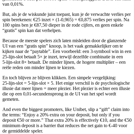
van 0,01%.
But, als je de wiskunde juist toepast, kun je de verwachte verlies per
spin berekenen: €25 inzet × (1‑0,965) = €0,875 verlies per spin. Na
100 spins ben je €87,50 dieper in de rode cijfers, en geen enkele
“gratis” spin kan dat verhelpen.
Because de meeste spelers zich laten misleiden door de glanzende
UI van een “gratis spin” knoop, is het vaak gemakkelijker om te
kijken naar de “paytable”. Een voorbeeld: een 3‑symbool win in een
25‑lijn‑slot betaalt 5× je inzet, terwijl dezelfde combinatie in een
5‑lijn‑slot 8× betaalt. De minder lijnen, de hogere multiplier – een
reële reden om minder lijnen te kiezen.
En toch blijven ze blijven klikken. Een simpele vergelijking:
25‑lijn‑slot = 5‑lijn‑slot × 5. Het enige verschil is de psychologische
illusie dat meer lijnen = meer plezier. Het plezier is echter een illusie
die op een 0,01‑secundensprong in de UI van het spel wordt
gemeten.
And even the biggest promoters, like Unibet, slip a “gift” claim into
the terms: “Enjoy a 20% extra on your deposit, but only if you
deposit €50 or more.” That extra 20% is effectively €10, and the €50
minimum deposit is a barrier that reduces the net gain to €-40 voor
de gemiddelde speler.