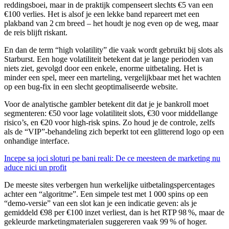
reddingsboei, maar in de praktijk compenseert slechts €5 van een
€100 verlies. Het is alsof je een lekke band repareert met een
plakband van 2 cm breed – het houdt je nog even op de weg, maar
de reis blijft riskant.
En dan de term “high volatility” die vaak wordt gebruikt bij slots als
Starburst. Een hoge volatiliteit betekent dat je lange perioden van
niets ziet, gevolgd door een enkele, enorme uitbetaling. Het is
minder een spel, meer een marteling, vergelijkbaar met het wachten
op een bug‑fix in een slecht geoptimaliseerde website.
Voor de analytische gambler betekent dit dat je je bankroll moet
segmenteren: €50 voor lage volatiliteit slots, €30 voor middellange
risico’s, en €20 voor high‑risk spins. Zo houd je de controle, zelfs
als de “VIP”‑behandeling zich beperkt tot een glitterend logo op een
onhandige interface.
Incepe sa joci sloturi pe bani reali: De ce meesteen de marketing nu
aduce nici un profit
De meeste sites verbergen hun werkelijke uitbetalingspercentages
achter een “algoritme”. Een simpele test met 1 000 spins op een
“demo‑versie” van een slot kan je een indicatie geven: als je
gemiddeld €98 per €100 inzet verliest, dan is het RTP 98 %, maar de
gekleurde marketingmaterialen suggereren vaak 99 % of hoger.