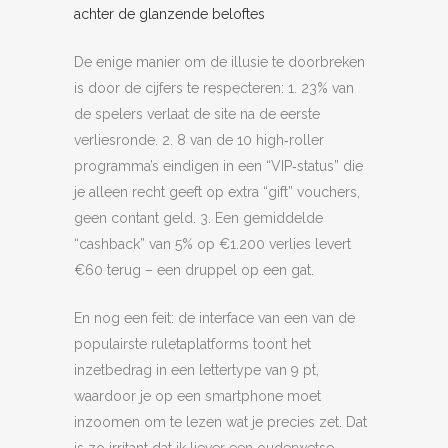
achter de glanzende beloftes
De enige manier om de illusie te doorbreken
is door de cijfers te respecteren: 1. 23% van
de spelers verlaat de site na de eerste
verliesronde. 2. 8 van de 10 high‑roller
programma’s eindigen in een “VIP‑status” die
je alleen recht geeft op extra “gift” vouchers,
geen contant geld. 3. Een gemiddelde
“cashback” van 5% op €1.200 verlies levert
€60 terug – een druppel op een gat.
En nog een feit: de interface van een van de
populairste ruletaplatforms toont het
inzetbedrag in een lettertype van 9 pt,
waardoor je op een smartphone moet
inzoomen om te lezen wat je precies zet. Dat