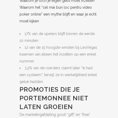
Waarom je toch je eigen geld moet inzetten
Waarom het “cel mai bun loc pentru video
poker online” een mythe blijft en waar je echt
moet kijken
17% van de spelers blijft binnen de eerste
10 minuten.
12 van de 15 hoogste winsten bij LeoVegas
kwamen van alleen het inzetten op een enkel
nummer.
3,5% van de roerders claimt later “ik had
een systeem”, terwijl ze in werkelijkheid enkel
geluk hadden.
PROMOTIES DIE JE
PORTEMONNEE NIET
LATEN GROEIEN
De marketingafdeling gooit “gift” en “free”