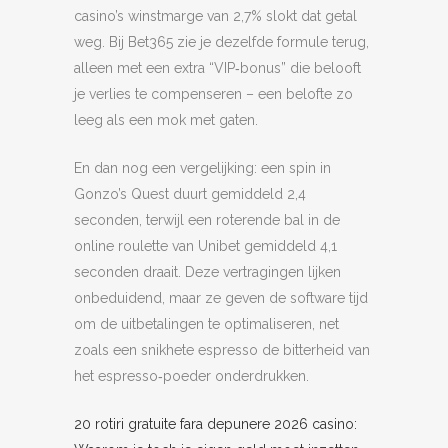
casino’s winstmarge van 2,7% slokt dat getal
weg. Bij Bet365 zie je dezelfde formule terug,
alleen met een extra “VIP‑bonus” die belooft
je verlies te compenseren – een belofte zo
leeg als een mok met gaten.
En dan nog een vergelijking: een spin in
Gonzo’s Quest duurt gemiddeld 2,4
seconden, terwijl een roterende bal in de
online roulette van Unibet gemiddeld 4,1
seconden draait. Deze vertragingen lijken
onbeduidend, maar ze geven de software tijd
om de uitbetalingen te optimaliseren, net
zoals een snikhete espresso de bitterheid van
het espresso‑poeder onderdrukken.
20 rotiri gratuite fara depunere 2026 casino: