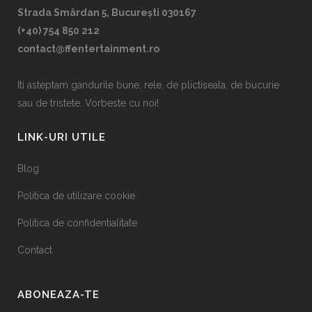
Strada Smârdan 5, București 030167
(+40) 754 850 212
contact@ffentertainment.ro
Iti asteptam gandurile bune, rele, de plictiseala, de bucurie
sau de tristete. Vorbeste cu noi!
LINK-URI UTILE
Blog
Politica de utilizare cookie
Politica de confidentialitate
Contact
ABONEAZA-TE