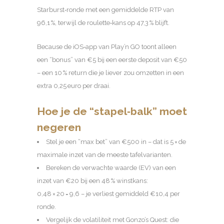
Starburst‑ronde met een gemiddelde RTP van
96,1 %, terwijl de roulette‑kans op 47,3 % blijft.
Because de iOS‑app van Play’n GO toont alleen
een “bonus” van €5 bij een eerste deposit van €50
– een 10 % return die je liever zou omzetten in een
extra 0,25 euro per draai.
Hoe je de “stapel‑balk” moet
negeren
Stel je een “max bet” van €500 in – dat is 5 × de
maximale inzet van de meeste tafelvarianten.
Bereken de verwachte waarde (EV) van een
inzet van €20 bij een 48 % winstkans:
0,48 × 20 = 9,6 – je verliest gemiddeld €10,4 per
ronde.
Vergelijk de volatiliteit met Gonzo’s Quest: die