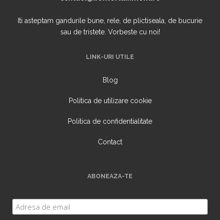
Iti asteptam gandurile bune, rele, de plictiseala, de bucurie
sau de tristete. Vorbeste cu noi!
LINK-URI UTILE
Blog
Politica de utilizare cookie
Politica de confidentialitate
Contact
ABONEAZA-TE