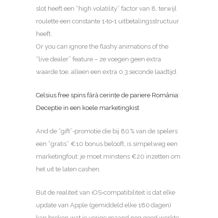
slot heeft een “high volatility” factor van 8, terwijl
roulette een constante 1‑to‑1 uitbetalingsstructuur
heeft.
Or you can ignore the flashy animations of the
“live dealer” feature – ze voegen geen extra
waarde toe, alleen een extra 0,3 seconde laadtijd.
Celsius free spins fără cerințe de pariere România:
Deceptie in een koele marketingkist
And de “gift”‑promotie die bij 80 % van de spelers
een “gratis” €10 bonus belooft, is simpelweg een
marketingfout: je moet minstens €20 inzetten om
het uit te laten cashen.
But de realiteit van iOS‑compatibiliteit is dat elke
update van Apple (gemiddeld elke 180 dagen)
kan breken wat je vorige maand nog goed werkte