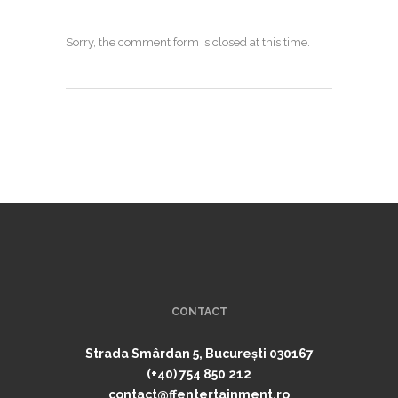
Sorry, the comment form is closed at this time.
CONTACT
Strada Smârdan 5, București 030167
(+40) 754 850 212
contact@ffentertainment.ro