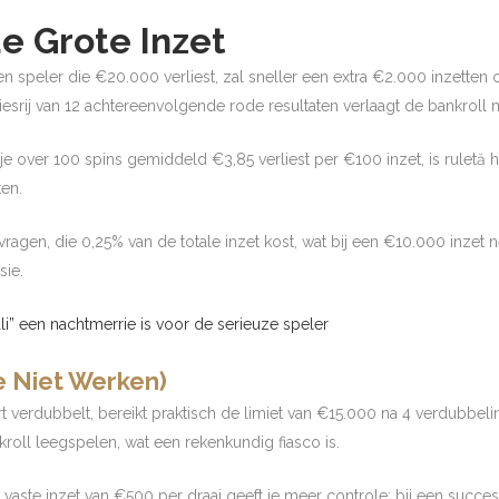
e Grote Inzet
een speler die €20.000 verliest, zal sneller een extra €2.000 inzette
esrij van 12 achtereenvolgende rode resultaten verlaagt de bankroll
over 100 spins gemiddeld €3,85 verliest per €100 inzet, is ruletă high
ten.
vragen, die 0,25% van de totale inzet kost, wat bij een €10.000 inze
sie.
i” een nachtmerrie is voor de serieuze speler
e Niet Werken)
urt verdubbelt, bereikt praktisch de limiet van €15.000 na 4 verdu
kroll leegspelen, wat een rekenkundig fiasco is.
 vaste inzet van €500 per draai geeft je meer controle: bij een succ