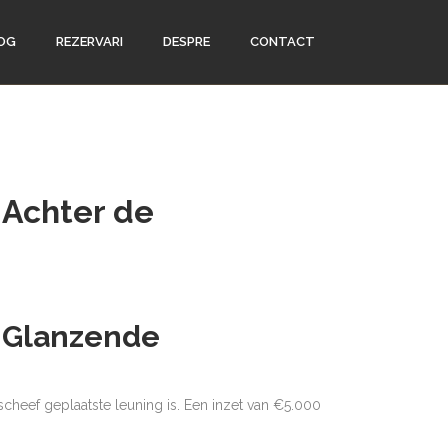
OG
REZERVARI
DESPRE
CONTACT
 Achter de
e Glanzende
 scheef geplaatste leuning is. Een inzet van €5.000