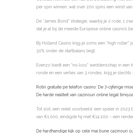
per spin winnen, wat over 200 spins een winst van
De “James Bond” strategie, waarbij je 2 rode, 1 zw
dat je al bij de meeste Europese online casino’s bet
Bij Holland Casino krijg je soms een “high roller” 
30% onder de startbalans liegt.
Evenzo biedt een “no‑loss” weddenschap in een hig
ronde en een verlies van 3 rondes, krijg je slecht
Rotiri gratuite pe telefon casino: De 7‑cijferige mis
De harde realiteit van cazinouri online legal timiș
Tot slot, een reëel voorbeeld: een speler in 2023 
van €1.000, eindigde hij met €14.200 – een rende
De hardhandige kijk op cele mai bune cazinouri cu