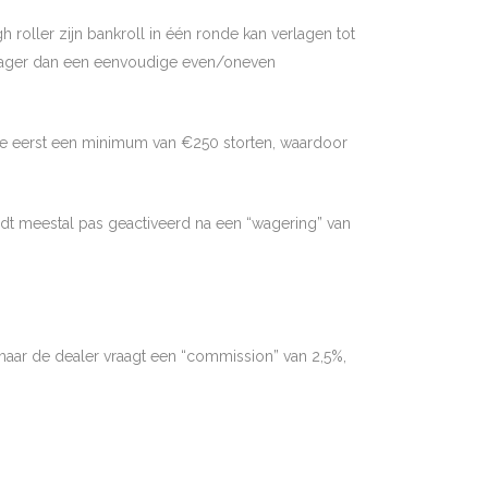
 roller zijn bankroll in één ronde kan verlagen tot
is lager dan een eenvoudige even/oneven
je eerst een minimum van €250 storten, waardoor
rdt meestal pas geactiveerd na een “wagering” van
 maar de dealer vraagt een “commission” van 2,5%,