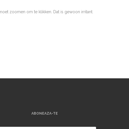
 moet zoomen om te klikken. Dat is gewoon irritant.
ABONEAZA-TE