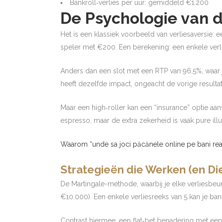
Bankroll‑verlies per uur: gemiddeld €1.200
De Psychologie van d
Het is een klassiek voorbeeld van verliesaversie: 
speler met €200. Een berekening: een enkele verli
Anders dan een slot met een RTP van 96,5%, waar je 
heeft dezelfde impact, ongeacht de vorige resulta
Maar een high‑roller kan een “insurance” optie aan
espresso, maar de extra zekerheid is vaak pure illu
Waarom “unde sa joci păcănele online pe bani real
Strategieën die Werken (en Di
De Martingale-methode, waarbij je elke verliesbe
€10.000). Een enkele verliesreeks van 5 kan je ban
Contrast hiermee, een flat‑bet benadering met een