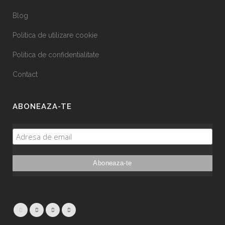
Blog
Politica de utilizare cookie
Politica de confidentialitate
Contact
ABONEAZA-TE