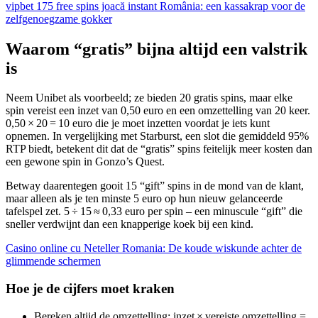
vipbet 175 free spins joacă instant România: een kassakrap voor de
zelfgenoegzame gokker
Waarom “gratis” bijna altijd een valstrik
is
Neem Unibet als voorbeeld; ze bieden 20 gratis spins, maar elke
spin vereist een inzet van 0,50 euro en een omzettelling van 20 keer.
0,50 × 20 = 10 euro die je moet inzetten voordat je iets kunt
opnemen. In vergelijking met Starburst, een slot die gemiddeld 95%
RTP biedt, betekent dit dat de “gratis” spins feitelijk meer kosten dan
een gewone spin in Gonzo’s Quest.
Betway daarentegen gooit 15 “gift” spins in de mond van de klant,
maar alleen als je ten minste 5 euro op hun nieuw gelanceerde
tafelspel zet. 5 ÷ 15 ≈ 0,33 euro per spin – een minuscule “gift” die
sneller verdwijnt dan een knapperige koek bij een kind.
Casino online cu Neteller Romania: De koude wiskunde achter de
glimmende schermen
Hoe je de cijfers moet kraken
Bereken altijd de omzettelling: inzet × vereiste omzettelling =