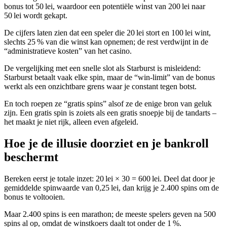
bonus tot 50 lei, waardoor een potentiële winst van 200 lei naar
50 lei wordt gekapt.
De cijfers laten zien dat een speler die 20 lei stort en 100 lei wint,
slechts 25 % van die winst kan opnemen; de rest verdwijnt in de
“administratieve kosten” van het casino.
De vergelijking met een snelle slot als Starburst is misleidend:
Starburst betaalt vaak elke spin, maar de “win‑limit” van de bonus
werkt als een onzichtbare grens waar je constant tegen botst.
En toch roepen ze “gratis spins” alsof ze de enige bron van geluk
zijn. Een gratis spin is zoiets als een gratis snoepje bij de tandarts –
het maakt je niet rijk, alleen even afgeleid.
Hoe je de illusie doorziet en je bankroll
beschermt
Bereken eerst je totale inzet: 20 lei × 30 = 600 lei. Deel dat door je
gemiddelde spinwaarde van 0,25 lei, dan krijg je 2.400 spins om de
bonus te voltooien.
Maar 2.400 spins is een marathon; de meeste spelers geven na 500
spins al op, omdat de winstkoers daalt tot onder de 1 %.