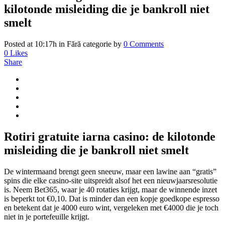
kilotonde misleiding die je bankroll niet
smelt
Posted at 10:17h
in Fără categorie
by
0 Comments
0
Likes
Share
Rotiri gratuite iarna casino: de kilotonde
misleiding die je bankroll niet smelt
De wintermaand brengt geen sneeuw, maar een lawine aan “gratis”
spins die elke casino‑site uitspreidt alsof het een nieuwjaarsresolutie
is. Neem Bet365, waar je 40 rotaties krijgt, maar de winnende inzet
is beperkt tot €0,10. Dat is minder dan een kopje goedkope espresso
en betekent dat je 4000 euro wint, vergeleken met €4000 die je toch
niet in je portefeuille krijgt.