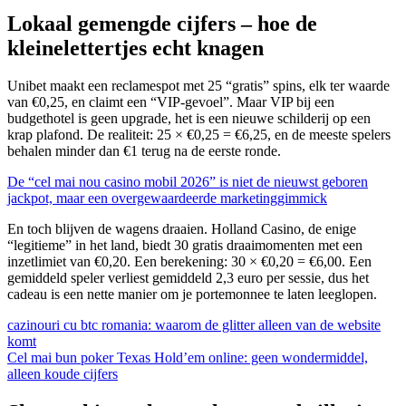
Lokaal gemengde cijfers – hoe de
kleinelettertjes echt knagen
Unibet maakt een reclamespot met 25 “gratis” spins, elk ter waarde
van €0,25, en claimt een “VIP‑gevoel”. Maar VIP bij een
budgethotel is geen upgrade, het is een nieuwe schilderij op een
krap plafond. De realiteit: 25 × €0,25 = €6,25, en de meeste spelers
behalen minder dan €1 terug na de eerste ronde.
De “cel mai nou casino mobil 2026” is niet de nieuwst geboren
jackpot, maar een overgewaardeerde marketinggimmick
En toch blijven de wagens draaien. Holland Casino, de enige
“legitieme” in het land, biedt 30 gratis draaimomenten met een
inzetlimiet van €0,20. Een berekening: 30 × €0,20 = €6,00. Een
gemiddeld speler verliest gemiddeld 2,3 euro per sessie, dus het
cadeau is een nette manier om je portemonnee te laten leeglopen.
cazinouri cu btc romania: waarom de glitter alleen van de website
komt
Cel mai bun poker Texas Hold’em online: geen wondermiddel,
alleen koude cijfers