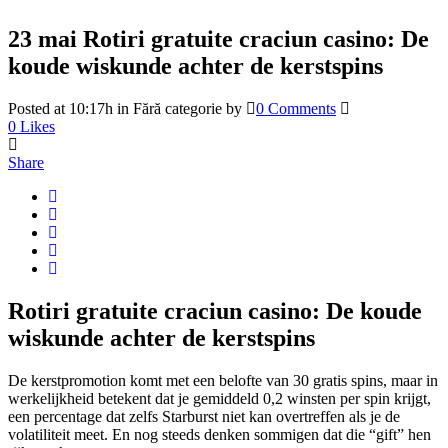
23 mai
Rotiri gratuite craciun casino: De
koude wiskunde achter de kerstspins
Posted at 10:17h
in Fără categorie
by
0 Comments
0
Likes
Share
Rotiri gratuite craciun casino: De koude
wiskunde achter de kerstspins
De kerstpromotion komt met een belofte van 30 gratis spins, maar in
werkelijkheid betekent dat je gemiddeld 0,2 winsten per spin krijgt,
een percentage dat zelfs Starburst niet kan overtreffen als je de
volatiliteit meet. En nog steeds denken sommigen dat die “gift” hen