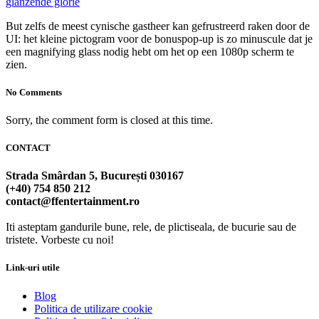
glanzende glorie
But zelfs de meest cynische gastheer kan gefrustreerd raken door de
UI: het kleine pictogram voor de bonuspop-up is zo minuscule dat je
een magnifying glass nodig hebt om het op een 1080p scherm te
zien.
No Comments
Sorry, the comment form is closed at this time.
CONTACT
Strada Smârdan 5, București 030167
(+40) 754 850 212
contact@ffentertainment.ro
Iti asteptam gandurile bune, rele, de plictiseala, de bucurie sau de
tristete. Vorbeste cu noi!
Link-uri utile
Blog
Politica de utilizare cookie